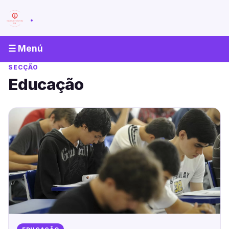
.
☰ Menú
SECÇÃO
Educação