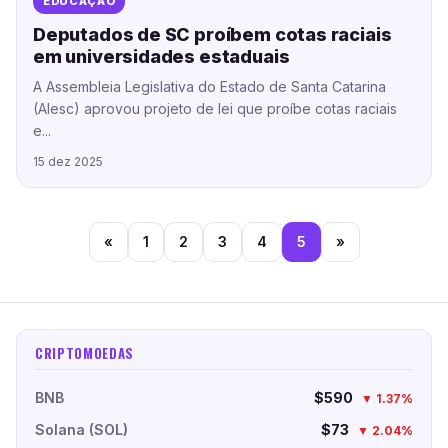
EDUCAÇÃO
Deputados de SC proíbem cotas raciais
em universidades estaduais
A Assembleia Legislativa do Estado de Santa Catarina
(Alesc) aprovou projeto de lei que proíbe cotas raciais
e...
15 dez 2025
«
1
2
3
4
5
»
CRIPTOMOEDAS
BNB
$590
▼ 1.37%
Solana (SOL)
$73
▼ 2.04%