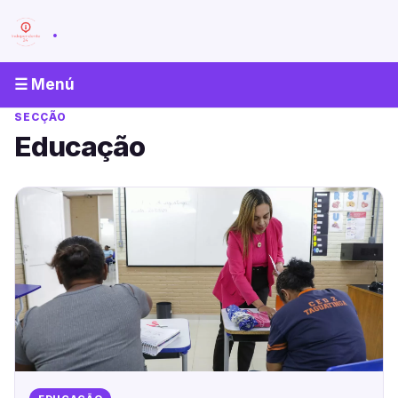
.
☰ Menú
SECÇÃO
Educação