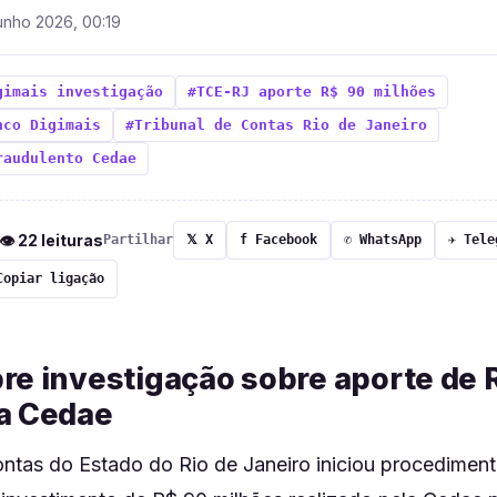
unho 2026, 00:19
gimais investigação
#TCE-RJ aporte R$ 90 milhões
nco Digimais
#Tribunal de Contas Rio de Janeiro
raudulento Cedae
 👁 22 leituras
Partilhar
𝕏 X
f Facebook
✆ WhatsApp
✈ Tele
Copiar ligação
re investigação sobre aporte de 
a Cedae
ontas do Estado do Rio de Janeiro iniciou procediment