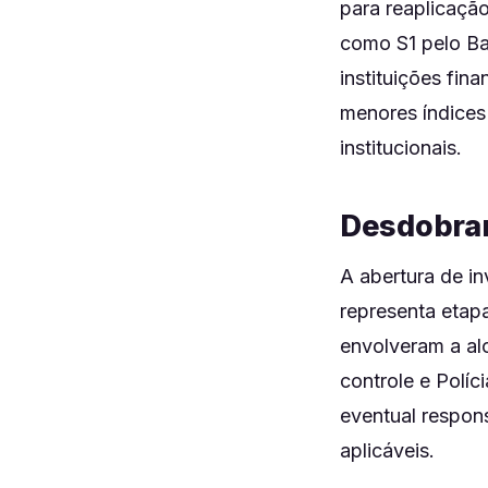
para reaplicação
como S1 pelo Ban
instituições fin
menores índices
institucionais.
Desdobram
A abertura de in
representa etap
envolveram a al
controle e Políc
eventual respon
aplicáveis.