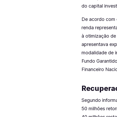
do capital invest
De acordo com d
renda represent
à otimização de
apresentava expo
modalidade de i
Fundo Garantido
Financeiro Nacio
Recuperaç
Segundo informa
50 milhões reto
40 milhões rest