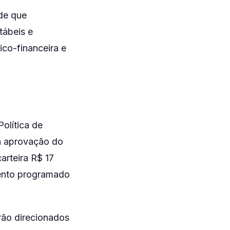
 de que
tábeis e
ico-financeira e
olítica de
à aprovação do
rteira R$ 17
mento programado
rão direcionados