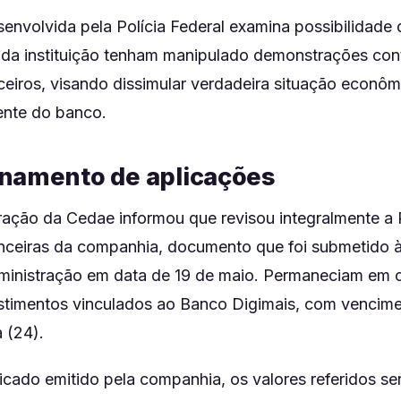
envolvida pela Polícia Federal examina possibilidade
 da instituição tenham manipulado demonstrações con
ceiros, visando dissimular verdadeira situação econôm
ente do banco.
namento de aplicações
ração da Cedae informou que revisou integralmente a P
nceiras da companhia, documento que foi submetido 
inistração em data de 19 de maio. Permaneciam em ca
stimentos vinculados ao Banco Digimais, com venci
a (24).
ado emitido pela companhia, os valores referidos se