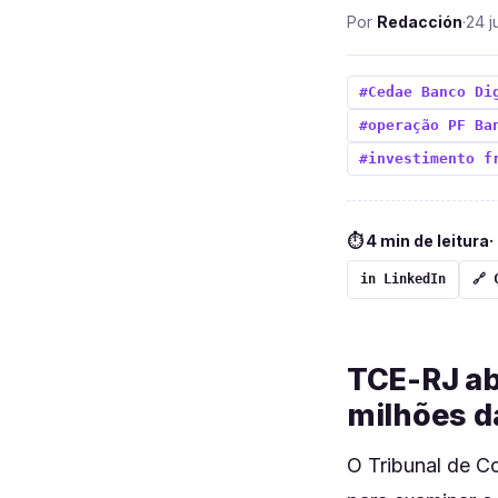
Por
Redacción
·
24 j
#Cedae Banco Di
#operação PF Ba
#investimento f
⏱ 4 min de leitura
·
in LinkedIn
🔗 
TCE-RJ ab
milhões d
O Tribunal de C