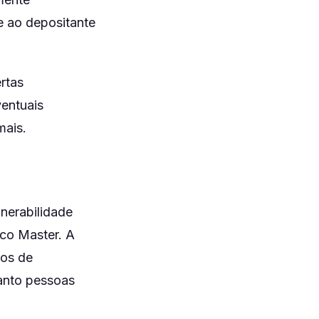
e ao depositante
rtas
ventuais
mais.
nerabilidade
nco Master. A
tos de
tanto pessoas