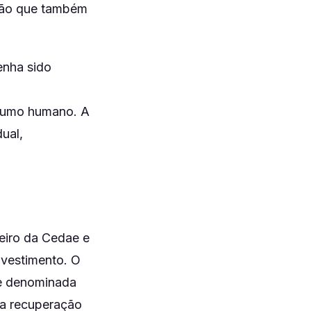
ição que também
enha sido
nsumo humano. A
ual,
ceiro da Cedae e
nvestimento. O
de denominada
ra recuperação