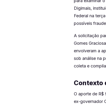
para examinar o
Digimais, instit
Federal na terç
possíveis fraude
A solicitação pa
Gomes Graciosa 
envolveram a ap
sob análise na p
coleta e compil
Contexto 
O aporte de R$ 
ex-governador C