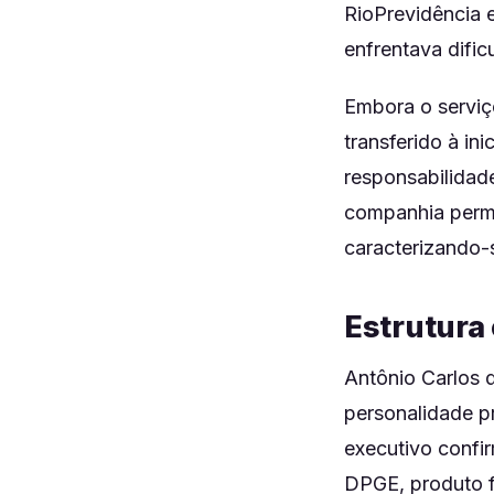
RioPrevidência 
enfrentava dific
Embora o serviç
transferido à in
responsabilida
companhia perma
caracterizando-s
Estrutura
Antônio Carlos 
personalidade p
executivo confi
DPGE, produto f