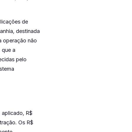
licações de
anhia, destinada
 a operação não
o que a
ecidas pelo
istema
 aplicado, R$
tração. Os R$
mente