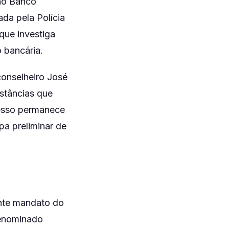
 no Banco
ada pela Polícia
que investiga
o bancária.
conselheiro José
stâncias que
cesso permanece
pa preliminar de
nte mandato do
denominado