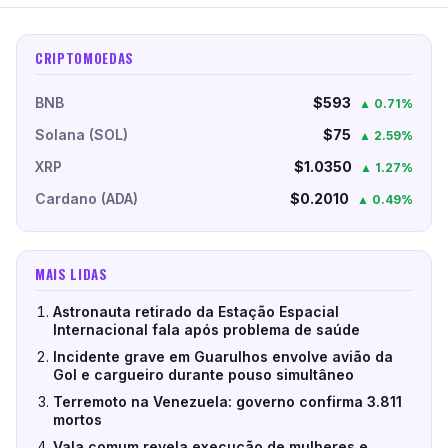
CRIPTOMOEDAS
BNB
$593
▲ 0.71%
Solana (SOL)
$75
▲ 2.59%
XRP
$1.0350
▲ 1.27%
Cardano (ADA)
$0.2010
▲ 0.49%
MAIS LIDAS
Astronauta retirado da Estação Espacial
Internacional fala após problema de saúde
Incidente grave em Guarulhos envolve avião da
Gol e cargueiro durante pouso simultâneo
Terremoto na Venezuela: governo confirma 3.811
mortos
Vala comum revela execução de mulheres e