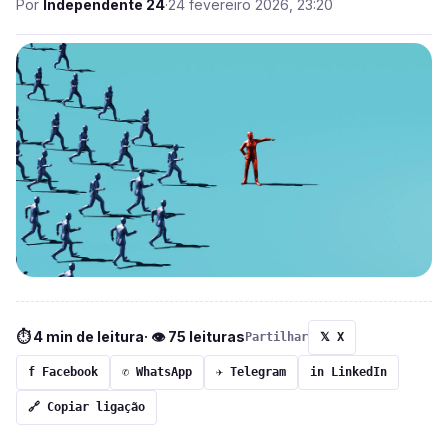
Por
Independente 24
·
24 fevereiro 2026, 23:20
⏱ 4 min de leitura
· 👁 75 leituras
Partilhar
𝕏 X
f Facebook
✆ WhatsApp
✈ Telegram
in LinkedIn
🔗 Copiar ligação