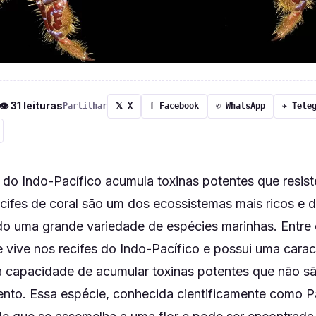
 👁 31 leituras
Partilhar
𝕏 X
f Facebook
✆ WhatsApp
✈ Tele
 do Indo-Pacífico acumula toxinas potentes que resis
cifes de coral são um dos ecossistemas mais ricos e 
o uma grande variedade de espécies marinhas. Entre 
vive nos recifes do Indo-Pacífico e possui uma caract
a capacidade de acumular toxinas potentes que não sã
nto. Essa espécie, conhecida cientificamente como P