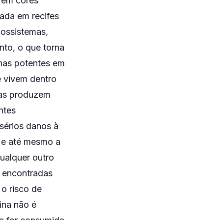
a em cores
rada em recifes
cossistemas,
nto, o que torna
inas potentes em
e vivem dentro
ias produzem
ntes
sérios danos à
r e até mesmo a
ualquer outro
o encontradas
 o risco de
ina não é