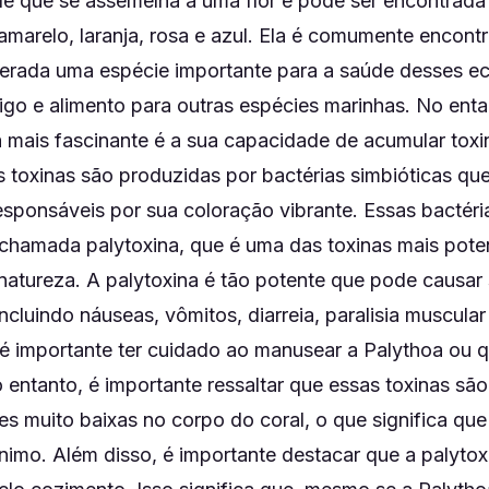
ole que se assemelha a uma flor e pode ser encontrad
marelo, laranja, rosa e azul. Ela é comumente encont
derada uma espécie importante para a saúde desses e
igo e alimento para outras espécies marinhas. No enta
a mais fascinante é a sua capacidade de acumular tox
s toxinas são produzidas por bactérias simbióticas qu
responsáveis por sua coloração vibrante. Essas bactér
chamada palytoxina, que é uma das toxinas mais pote
natureza. A palytoxina é tão potente que pode causar 
cluindo náuseas, vômitos, diarreia, paralisia muscula
 é importante ter cuidado ao manusear a Palythoa ou q
o entanto, é importante ressaltar que essas toxinas sã
 muito baixas no corpo do coral, o que significa que
nimo. Além disso, é importante destacar que a palytox