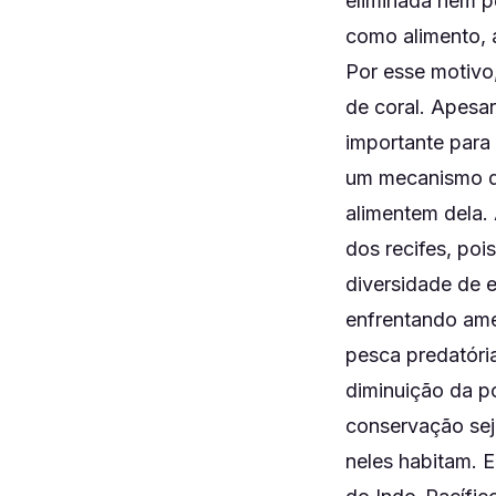
eliminada nem p
como alimento, 
Por esse motivo
de coral. Apesa
importante para
um mecanismo de
alimentem dela.
dos recifes, poi
diversidade de e
enfrentando ame
pesca predatória
diminuição da p
conservação sej
neles habitam. 