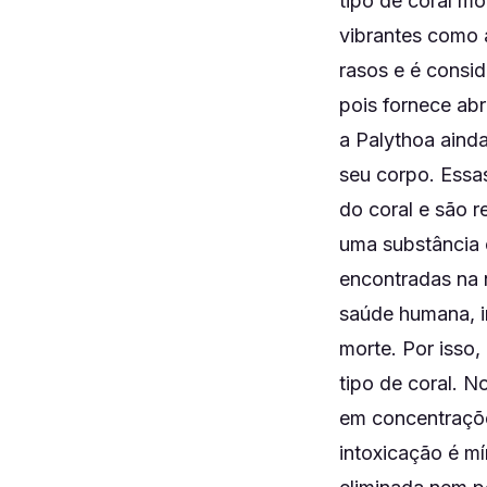
tipo de coral m
vibrantes como a
rasos e é consi
pois fornece abr
a Palythoa aind
seu corpo. Essa
do coral e são 
uma substância 
encontradas na 
saúde humana, in
morte. Por isso,
tipo de coral. N
em concentrações
intoxicação é mí