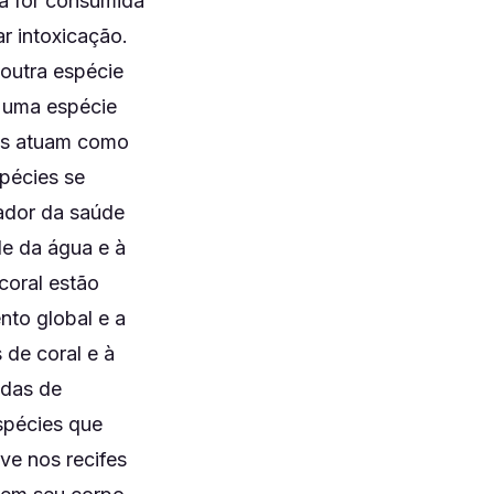
oa for consumida
r intoxicação.
 outra espécie
é uma espécie
nas atuam como
pécies se
ador da saúde
de da água e à
coral estão
to global e a
 de coral e à
idas de
spécies que
ve nos recifes