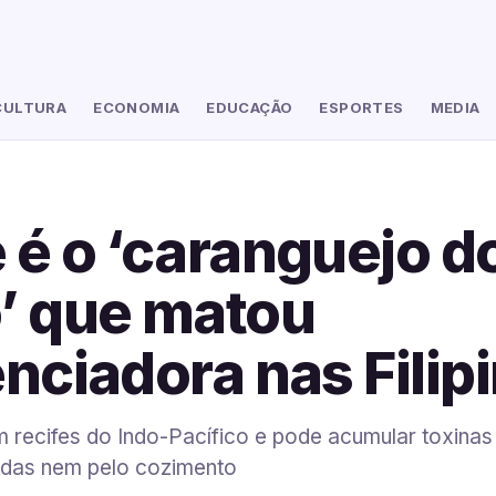
CULTURA
ECONOMIA
EDUCAÇÃO
ESPORTES
MEDIA
 é o ‘caranguejo d
’ que matou
enciadora nas Filip
m recifes do Indo-Pacífico e pode acumular toxinas
adas nem pelo cozimento