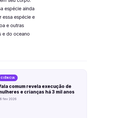
 em seu corpo.
sa espécie ainda
r essa espécie e
oa e outras
es e do oceano
CIÊNCIA
Vala comum revela execução de
mulheres e crianças há 3 mil anos
6 fev 2026