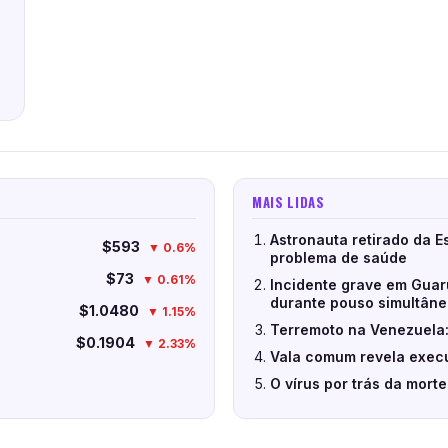
MAIS LIDAS
Astronauta retirado da E
$593
▼ 0.6%
problema de saúde
$73
▼ 0.61%
Incidente grave em Guar
durante pouso simultân
$1.0480
▼ 1.15%
Terremoto na Venezuela:
$0.1904
▼ 2.33%
Vala comum revela execu
O vírus por trás da mort