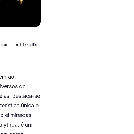
gram
in LinkedIn
tem ao
diversos do
elas, destaca-se
erística única e
o eliminadas
alythoa, é um