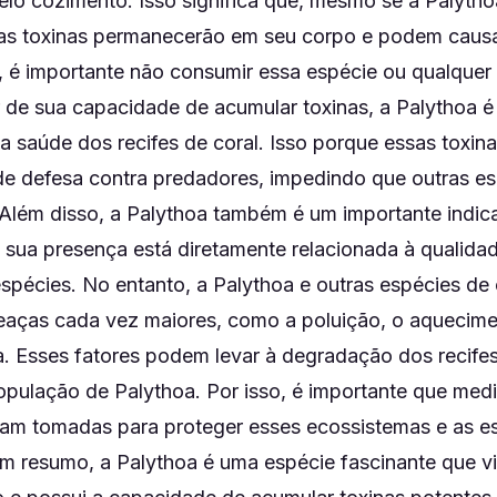
elo cozimento. Isso significa que, mesmo se a Palyth
as toxinas permanecerão em seu corpo e podem causa
, é importante não consumir essa espécie ou qualquer
r de sua capacidade de acumular toxinas, a Palythoa 
 a saúde dos recifes de coral. Isso porque essas toxi
 defesa contra predadores, impedindo que outras es
 Além disso, a Palythoa também é um importante indic
s sua presença está diretamente relacionada à qualida
spécies. No entanto, a Palythoa e outras espécies de 
aças cada vez maiores, como a poluição, o aquecimen
. Esses fatores podem levar à degradação dos recifes
opulação de Palythoa. Por isso, é importante que med
am tomadas para proteger esses ecossistemas e as e
Em resumo, a Palythoa é uma espécie fascinante que vi