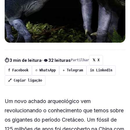
⏱ 3 min de leitura
· 👁 32 leituras
Partilhar
𝕏 X
f Facebook
✆ WhatsApp
✈ Telegram
in LinkedIn
🔗 Copiar ligação
Um novo achado arqueológico vem
revolucionando o conhecimento que temos sobre
os gigantes do período Cretáceo. Um fóssil de
125 milhões de anos foi descoberto na China com