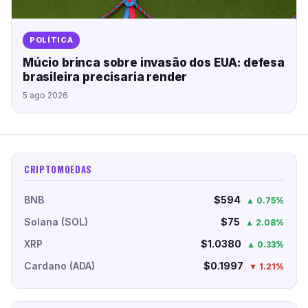
POLÍTICA
Múcio brinca sobre invasão dos EUA: defesa
brasileira precisaria render
5 ago 2026
CRIPTOMOEDAS
BNB
$594
▲ 0.75%
Solana (SOL)
$75
▲ 2.08%
XRP
$1.0380
▲ 0.33%
Cardano (ADA)
$0.1997
▼ 1.21%