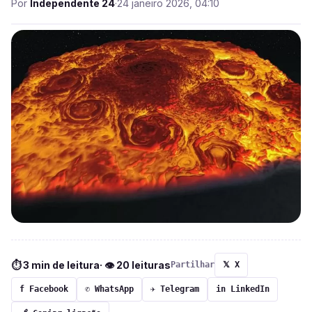
Por
Independente 24
·
24 janeiro 2026, 04:10
⏱ 3 min de leitura
· 👁 20 leituras
Partilhar
𝕏 X
f Facebook
✆ WhatsApp
✈ Telegram
in LinkedIn