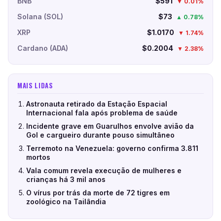
BNB
$591
▼ 0.01%
Solana (SOL)
$73
▲ 0.78%
XRP
$1.0170
▼ 1.74%
Cardano (ADA)
$0.2004
▼ 2.38%
MAIS LIDAS
Astronauta retirado da Estação Espacial
Internacional fala após problema de saúde
Incidente grave em Guarulhos envolve avião da
Gol e cargueiro durante pouso simultâneo
Terremoto na Venezuela: governo confirma 3.811
mortos
Vala comum revela execução de mulheres e
crianças há 3 mil anos
O vírus por trás da morte de 72 tigres em
zoológico na Tailândia