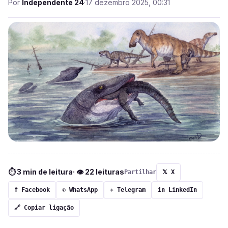
Por
Independente 24
·
17 dezembro 2025, 00:31
⏱ 3 min de leitura
· 👁 22 leituras
Partilhar
𝕏 X
f Facebook
✆ WhatsApp
✈ Telegram
in LinkedIn
🔗 Copiar ligação