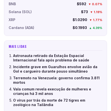
BNB
$592
▼ 0.07%
Solana (SOL)
$73
▼ 1.19%
XRP
$1.0290
▼ 1.77%
Cardano (ADA)
$0.1993
▲ 4.39%
MAIS LIDAS
Astronauta retirado da Estação Espacial
Internacional fala após problema de saúde
Incidente grave em Guarulhos envolve avião da
Gol e cargueiro durante pouso simultâneo
Terremoto na Venezuela: governo confirma 3.811
mortos
Vala comum revela execução de mulheres e
crianças há 3 mil anos
O vírus por trás da morte de 72 tigres em
zoológico na Tailândia