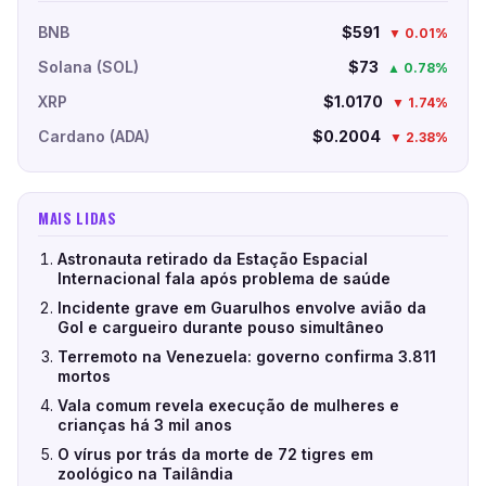
BNB
$591
▼ 0.01%
Solana (SOL)
$73
▲ 0.78%
XRP
$1.0170
▼ 1.74%
Cardano (ADA)
$0.2004
▼ 2.38%
MAIS LIDAS
Astronauta retirado da Estação Espacial
Internacional fala após problema de saúde
Incidente grave em Guarulhos envolve avião da
Gol e cargueiro durante pouso simultâneo
Terremoto na Venezuela: governo confirma 3.811
mortos
Vala comum revela execução de mulheres e
crianças há 3 mil anos
O vírus por trás da morte de 72 tigres em
zoológico na Tailândia