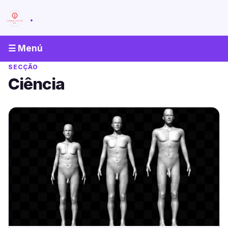
.
☰ Menú
SECÇÃO
Ciência