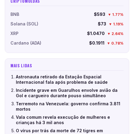
CRIPTOMOEDAS
BNB
$593
▼ 1.77%
Solana (SOL)
$73
▼ 1.19%
XRP
$1.0470
▼ 2.64%
Cardano (ADA)
$0.1911
▼ 0.78%
MAIS LIDAS
Astronauta retirado da Estação Espacial
Internacional fala após problema de saúde
Incidente grave em Guarulhos envolve avião da
Gol e cargueiro durante pouso simultâneo
Terremoto na Venezuela: governo confirma 3.811
mortos
Vala comum revela execução de mulheres e
crianças há 3 mil anos
O vírus por trás da morte de 72 tigres em