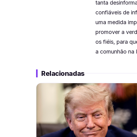
tanta desinforma
confiáveis de in
uma medida impo
promover a verda
os fiéis, para q
a comunhão na I
Relacionadas