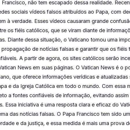
a Francisco, não tem escapado dessa realidade. Rece
edes sociais vídeos falsos atribuídos ao Papa, com d
em à verdade. Esses vídeos causaram grande confusã
e os fiéis católicos, que se viram diante de informaçõ
as. Diante dessa situação, o Vaticano tomou uma imp
propagação de notícias falsas e garantir que os fiéis
iáveis. A partir de agora, os sites católicos serão inc
o Vatican News em suas páginas. O Vatican News é o por
cano, que oferece informações verídicas e atualizadas
apa e da Igreja Católica em todo o mundo. Com essa me
eto a fontes confiáveis de informação, evitando assi
as. Essa iniciativa é uma resposta clara e eficaz do Vat
ema das notícias falsas. O Papa Francisco tem sido u
erdade e da justiça, e essa medida é mais uma prova d