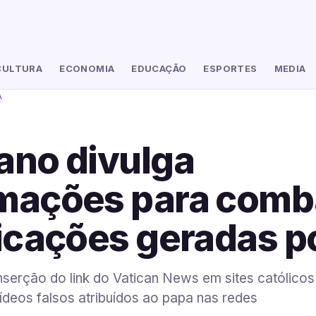
CULTURA
ECONOMIA
EDUCAÇÃO
ESPORTES
MEDIA
A
ano divulga
mações para comb
ficações geradas p
nserção do link do Vatican News em sites católico
ídeos falsos atribuídos ao papa nas redes