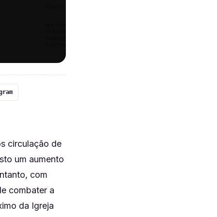
gram
s circulação de
visto um aumento
entanto, com
de combater a
ximo da Igreja