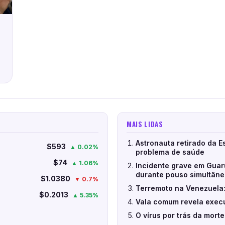
MAIS LIDAS
Astronauta retirado da E
$593
▲ 0.02%
problema de saúde
$74
▲ 1.06%
Incidente grave em Guar
durante pouso simultân
$1.0380
▼ 0.7%
Terremoto na Venezuela:
$0.2013
▲ 5.35%
Vala comum revela execu
O vírus por trás da mort