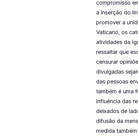
compromisso em 
a inserção do l
promover a unida
Vaticano, os ca
atividades da Ig
ressaltar que es
censurar opiniõe
divulgadas sejam
das pessoas envo
também é uma for
influência das r
deixados de lad
difusão da mens
medida também é