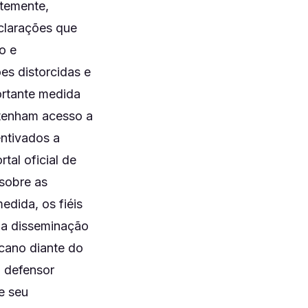
ntemente,
eclarações que
o e
es distorcidas e
ortante medida
 tenham acesso a
entivados a
tal oficial de
 sobre as
dida, os fiéis
m a disseminação
icano diante do
m defensor
e seu