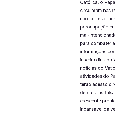
Católica, o Pap
circularam nas r
não correspond
preocupação entr
mal-intencionad
para combater a 
informações conf
inserir o link d
notícias do Vati
atividades do P
terão acesso dir
de notícias fals
crescente probl
incansável da v