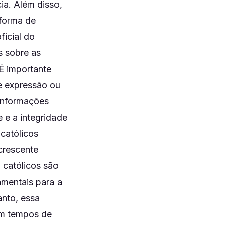
a. Além disso,
 forma de
ficial do
s sobre as
 É importante
de expressão ou
 informações
 e a integridade
católicos
crescente
 católicos são
mentais para a
anto, essa
Em tempos de