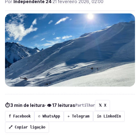
Por
Independente 24
·
21 fevereiro 2026, 02:00
⏱ 3 min de leitura
· 👁 17 leituras
Partilhar
𝕏 X
f Facebook
✆ WhatsApp
✈ Telegram
in LinkedIn
🔗 Copiar ligação