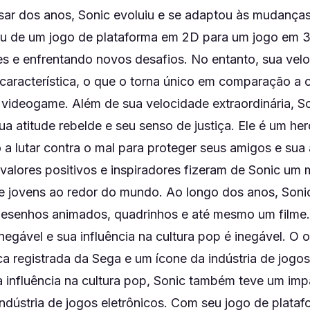
ar dos anos, Sonic evoluiu e se adaptou às mudança
ou de um jogo de plataforma em 2D para um jogo em 
es e enfrentando novos desafios. No entanto, sua vel
l característica, o que o torna único em comparação a 
videogame. Além de sua velocidade extraordinária, S
a atitude rebelde e seu senso de justiça. Ele é um her
 a lutar contra o mal para proteger seus amigos e su
 valores positivos e inspiradores fizeram de Sonic um
 e jovens ao redor do mundo. Ao longo dos anos, Soni
 desenhos animados, quadrinhos e até mesmo um filme
negável e sua influência na cultura pop é inegável. O o
 registrada da Sega e um ícone da indústria de jogos 
 influência na cultura pop, Sonic também teve um im
 indústria de jogos eletrônicos. Com seu jogo de plata