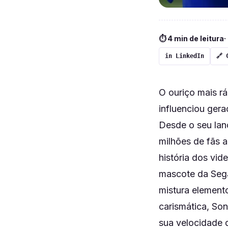
⏱ 4 min de leitura
·
in LinkedIn
🔗 
O ouriço mais r
influenciou gera
Desde o seu lan
milhões de fãs 
história dos vid
mascote da Sega
mistura element
carismática, So
sua velocidade 