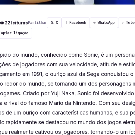
 👁 22 leituras
Partilhar
𝕏 X
f Facebook
✆ WhatsApp
✈ Tele
Copiar ligação
ápido do mundo, conhecido como Sonic, é um person
ções de jogadores com sua velocidade, atitude e estil
çamento em 1991, o ouriço azul da Sega conquistou o
ao redor do mundo, se tornando um dos personagens 
eogames. Criado por Yuji Naka, Sonic foi desenvolvido
 e rival do famoso Mario da Nintendo. Com seu desig
os de um ouriço com características humanas, e sua p
nic rapidamente se destacou no mundo dos jogos eletr
que realmente cativou os jogadores, tornando-o um íc