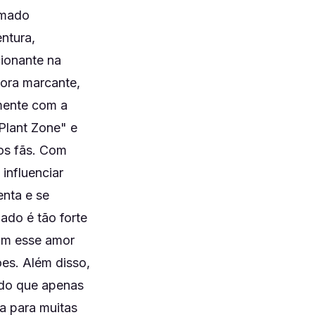
amado
ntura,
ionante na
nora marcante,
mente com a
Plant Zone" e
os fãs. Com
influenciar
enta e se
ado é tão forte
am esse amor
ões. Além disso,
do que apenas
a para muitas