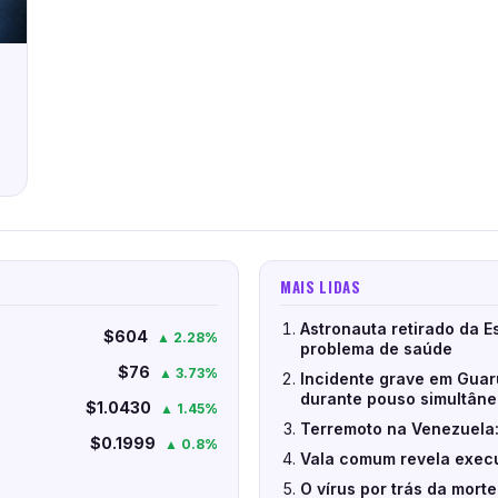
MAIS LIDAS
Astronauta retirado da E
$604
▲ 2.28%
problema de saúde
$76
▲ 3.73%
Incidente grave em Guar
durante pouso simultân
$1.0430
▲ 1.45%
Terremoto na Venezuela:
$0.1999
▲ 0.8%
Vala comum revela execu
O vírus por trás da mort