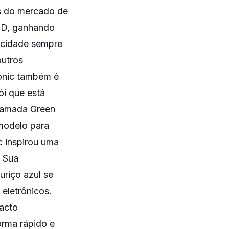
s do mercado de
3D, ganhando
ocidade sempre
outros
onic também é
ói que está
a amada Green
 modelo para
c inspirou uma
. Sua
uriço azul se
eletrônicos.
pacto
forma rápido e