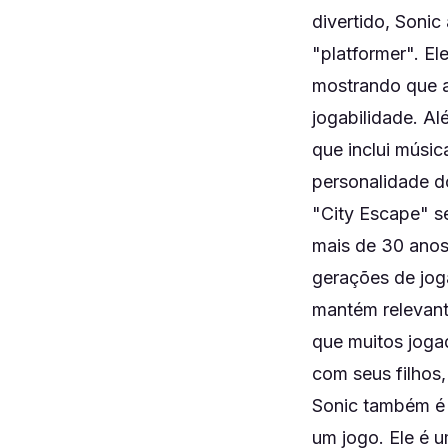
divertido, Soni
"platformer". El
mostrando que a
jogabilidade. A
que inclui músi
personalidade d
"City Escape" s
mais de 30 anos 
gerações de jog
mantém relevant
que muitos joga
com seus filhos,
Sonic também é
um jogo. Ele é u