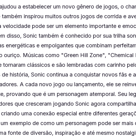
c ajudou a estabelecer um novo gênero de jogos, o ch
e também inspirou muitos outros jogos de corrida e ave
 velocidade pode ser um elemento importante e emoc
lém disso, Sonic também é conhecido por sua trilha so
cas energéticas e empolgantes que combinam perfeita
o ouriço. Músicas como "Green Hill Zone", "Chemical 
e tornaram clássicos e são lembradas com carinho pel
de história, Sonic continua a conquistar novos fãs e a 
adores. A cada novo jogo ou lançamento, ele se reinv
e, provando que é um personagem atemporal. Seu leg
dores que cresceram jogando Sonic agora compartilh
 criando uma conexão especial entre diferentes geraç
 um exemplo de como um personagem pode ser mais 
ma fonte de diversão, inspiração e até mesmo nostalgi