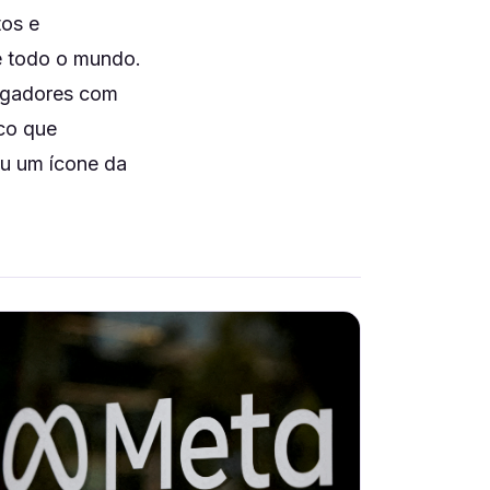
tos e
e todo o mundo.
jogadores com
ico que
ou um ícone da