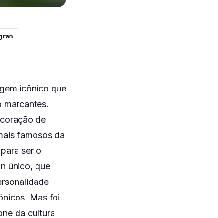
gram
agem icônico que
o marcantes.
 coração de
mais famosos da
 para ser o
n único, que
ersonalidade
ônicos. Mas foi
one da cultura