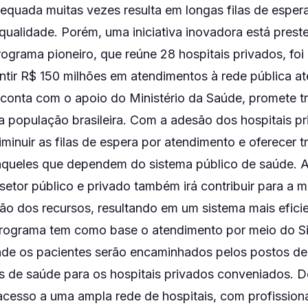
dequada muitas vezes resulta em longas filas de espera
qualidade. Porém, uma iniciativa inovadora está prest
rograma pioneiro, que reúne 28 hospitais privados, fo
ntir R$ 150 milhões em atendimentos à rede pública at
e conta com o apoio do Ministério da Saúde, promete t
a população brasileira. Com a adesão dos hospitais pr
minuir as filas de espera por atendimento e oferecer 
aqueles que dependem do sistema público de saúde. A
 setor público e privado também irá contribuir para a m
ção dos recursos, resultando em um sistema mais efici
programa tem como base o atendimento por meio do S
de os pacientes serão encaminhados pelos postos de
s de saúde para os hospitais privados conveniados. D
acesso a uma ampla rede de hospitais, com profissiona