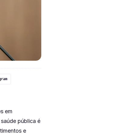
gram
es em
 saúde pública é
stimentos e