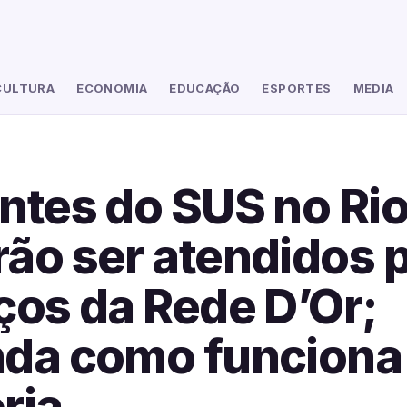
CULTURA
ECONOMIA
EDUCAÇÃO
ESPORTES
MEDIA
ntes do SUS no Ri
ão ser atendidos 
ços da Rede D’Or;
nda como funciona
ria