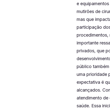
e equipamentos 
mutirões de ciru
mas que impacta
participação dos
procedimentos, 
importante ressa
privados, que p
desenvolvimento
público também 
uma prioridade 
expectativa é q
alcançados. Com
atendimento de 
saúde. Essa ini