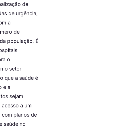
alização de
das de urgência,
Com a
número de
 da população. É
ospitais
ara o
m o setor
do que a saúde é
o e a
ntos sejam
o acesso a um
s com planos de
de saúde no