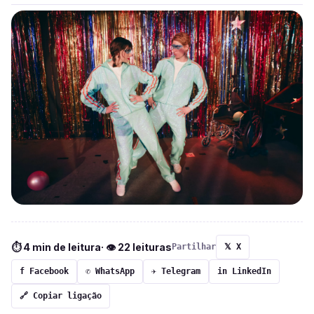
⏱ 4 min de leitura
· 👁 22 leituras
Partilhar
𝕏 X
f Facebook
✆ WhatsApp
✈ Telegram
in LinkedIn
🔗 Copiar ligação