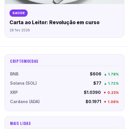
SAÚDE
Carta ao Leitor: Revolução em curso
28 fev 2026
CRIPTOMOEDAS
BNB
$606
▲ 1.78%
Solana (SOL)
$77
▲ 1.72%
XRP
$1.0390
▼ 0.23%
Cardano (ADA)
$0.1971
▼ 1.06%
MAIS LIDAS