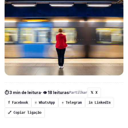
⏱ 3 min de leitura
· 👁 18 leituras
Partilhar
𝕏 X
f Facebook
✆ WhatsApp
✈ Telegram
in LinkedIn
🔗 Copiar ligação