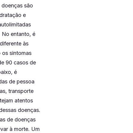
s doenças são
idratação e
utolimitadas
. No entanto, é
diferente às
o os sintomas
 de 90 casos de
aixo, é
idas de pessoa
s, transporte
stejam atentos
 dessas doenças.
vas de doenças
evar à morte. Um