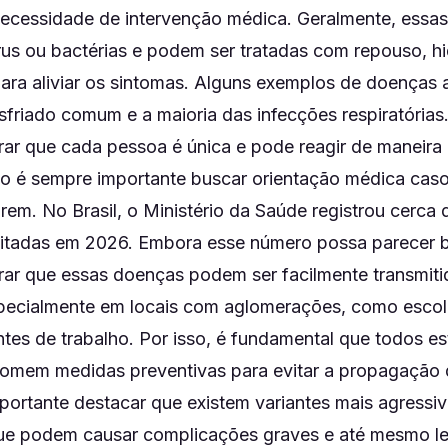
necessidade de intervenção médica. Geralmente, essa
rus ou bactérias e podem ser tratadas com repouso, h
ra aliviar os sintomas. Alguns exemplos de doenças a
esfriado comum e a maioria das infecções respiratórias
ar que cada pessoa é única e pode reagir de maneira 
so é sempre importante buscar orientação médica cas
rem. No Brasil, o Ministério da Saúde registrou cerca
itadas em 2026. Embora esse número possa parecer b
rar que essas doenças podem ser facilmente transmit
pecialmente em locais com aglomerações, como escola
tes de trabalho. Por isso, é fundamental que todos e
tomem medidas preventivas para evitar a propagação
mportante destacar que existem variantes mais agressi
que podem causar complicações graves e até mesmo l