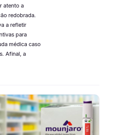
r atento a
ção redobrada.
 a refletir
ntivas para
juda médica caso
. Afinal, a