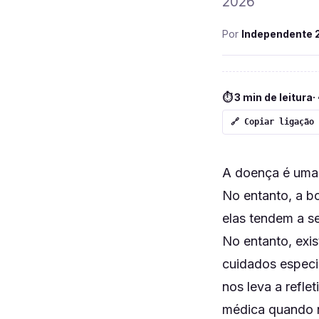
2026
Por
Independente 
⏱ 3 min de leitura
·
🔗 Copiar ligação
A doença é uma 
No entanto, a bo
elas tendem a s
No entanto, exi
cuidados especi
nos leva a refle
médica quando n