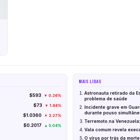
o
MAIS LIDAS
Astronauta retirado da E
$593
▼ 0.26%
problema de saúde
$73
▼ 1.84%
Incidente grave em Guar
durante pouso simultân
$1.0360
▼ 2.27%
Terremoto na Venezuela:
$0.2017
▲ 5.04%
Vala comum revela execu
O vírus por trás da mort