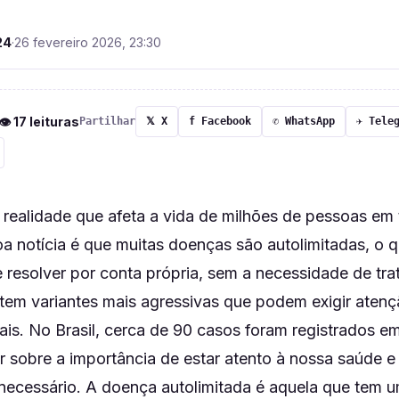
24
·
26 fevereiro 2026, 23:30
 👁 17 leituras
Partilhar
𝕏 X
f Facebook
✆ WhatsApp
✈ Tele
realidade que afeta a vida de milhões de pessoas em
a notícia é que muitas doenças são autolimitadas, o q
e resolver por conta própria, sem a necessidade de tr
stem variantes mais agressivas que podem exigir aten
ais. No Brasil, cerca de 90 casos foram registrados e
tir sobre a importância de estar atento à nossa saúde 
ecessário. A doença autolimitada é aquela que tem u