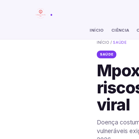
.
INÍCIO
CIÊNCIA
INÍCIO
/
SAÚDE
SAÚDE
Mpox
risco
viral
Doença costuma
vulneráveis ex