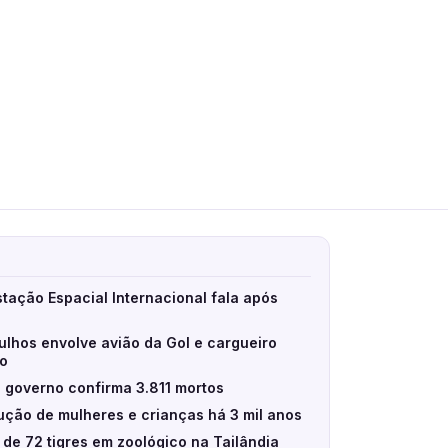
stação Espacial Internacional fala após
ulhos envolve avião da Gol e cargueiro
eo
 governo confirma 3.811 mortos
ção de mulheres e crianças há 3 mil anos
e de 72 tigres em zoológico na Tailândia