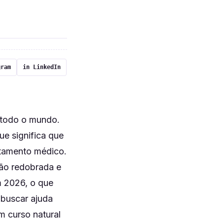
gram
in LinkedIn
 todo o mundo.
ue significa que
atamento médico.
ção redobrada e
m 2026, o que
e buscar ajuda
m curso natural