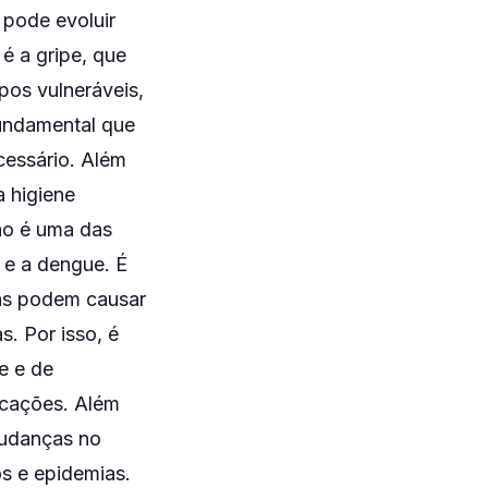
 pode evoluir
é a gripe, que
pos vulneráveis,
fundamental que
cessário. Além
 higiene
ão é uma das
 e a dengue. É
ças podem causar
. Por isso, é
e e de
icações. Além
mudanças no
s e epidemias.