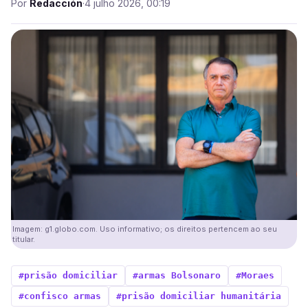
Por
Redacción
·
4 julho 2026, 00:19
Imagem: g1.globo.com. Uso informativo; os direitos pertencem ao seu
titular.
#prisão domiciliar
#armas Bolsonaro
#Moraes
#confisco armas
#prisão domiciliar humanitária