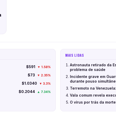
a
MAIS LIDAS
Astronauta retirado da E
$591
▼ 1.58%
problema de saúde
$73
▼ 2.35%
Incidente grave em Guar
durante pouso simultân
$1.0340
▼ 3.3%
Terremoto na Venezuela:
$0.2044
▲ 7.34%
Vala comum revela execu
O vírus por trás da mort