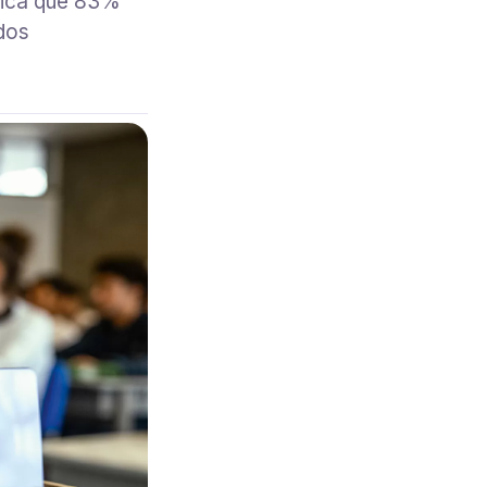
dica que 83%
dos