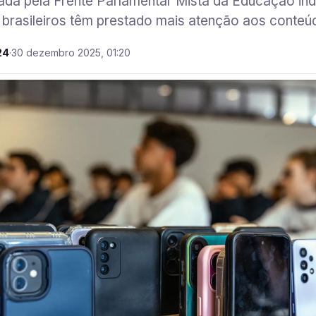
zada pela Frente Parlamentar Mista da Educação in
 brasileiros têm prestado mais atenção aos conteú
24
·
30 dezembro 2025, 01:20