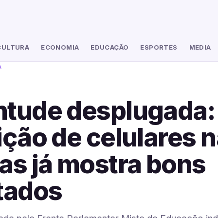
CULTURA
ECONOMIA
EDUCAÇÃO
ESPORTES
MEDIA
A
ntude desplugada:
ição de celulares 
as já mostra bons
tados