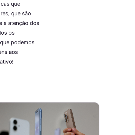
licas que
res, que são
ue a atenção dos
dos os
o que podemos
éns aos
ativo!