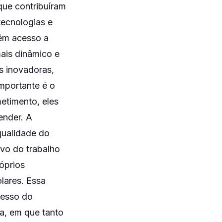
que contribuíram
tecnologias e
têm acesso a
ais dinâmico e
s inovadoras,
importante é o
etimento, eles
ender. A
ualidade do
ivo do trabalho
óprios
lares. Essa
cesso do
a, em que tanto