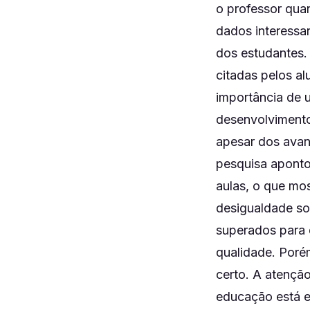
o professor qua
dados interessa
dos estudantes.
citadas pelos a
importância de 
desenvolvimento 
apesar dos avanç
pesquisa aponto
aulas, o que mos
desigualdade soc
superados para
qualidade. Poré
certo. A atençã
educação está e