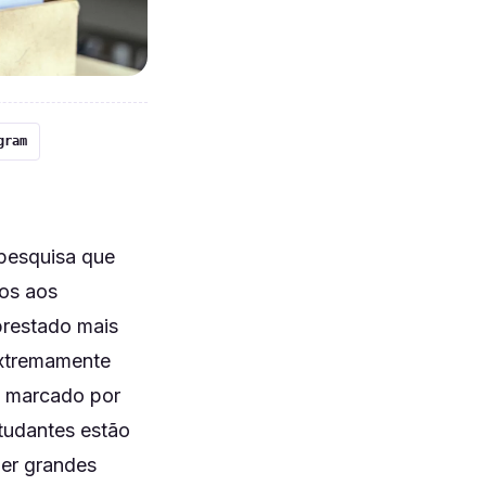
gram
pesquisa que
ros aos
prestado mais
extremamente
é marcado por
tudantes estão
zer grandes