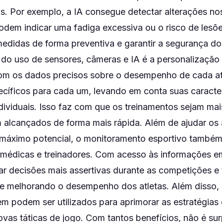
as. Por exemplo, a IA consegue detectar alterações no
odem indicar uma fadiga excessiva ou o risco de lesõe
edidas de forma preventiva e garantir a segurança dos
do uso de sensores, câmeras e IA é a personalização
om os dados precisos sobre o desempenho de cada atl
pecíficos para cada um, levando em conta suas caracterí
ividuais. Isso faz com que os treinamentos sejam mais
 alcançados de forma mais rápida. Além de ajudar os 
máximo potencial, o monitoramento esportivo também 
 médicas e treinadores. Com acesso às informações e
r decisões mais assertivas durante as competições e t
 e melhorando o desempenho dos atletas. Além disso,
m podem ser utilizados para aprimorar as estratégias
vas táticas de jogo. Com tantos benefícios, não é su