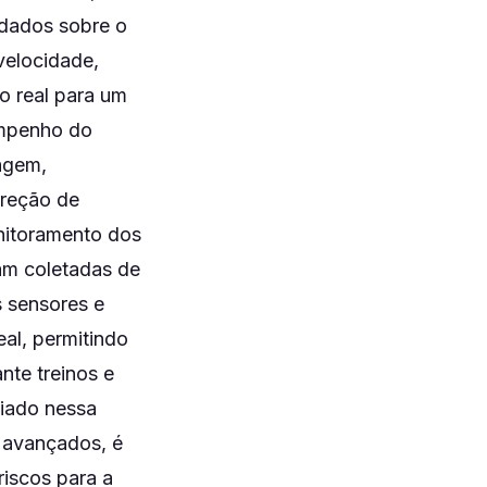
 dados sobre o
velocidade,
o real para um
empenho do
agem,
rreção de
onitoramento dos
ram coletadas de
s sensores e
al, permitindo
te treinos e
liado nessa
 avançados, é
riscos para a