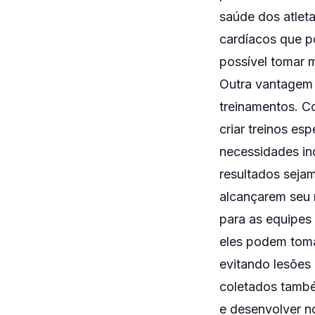
saúde dos atlet
cardíacos que p
possível tomar m
Outra vantagem 
treinamentos. C
criar treinos es
necessidades ind
resultados sejam
alcançarem seu 
para as equipes
eles podem toma
evitando lesões
coletados també
e desenvolver no