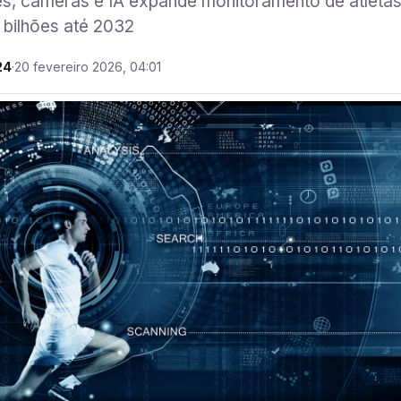
s, câmeras e IA expande monitoramento de atletas
 bilhões até 2032
24
·
20 fevereiro 2026, 04:01