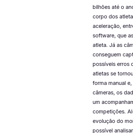
bilhões até o a
corpo dos atlet
aceleração, ent
software, que a
atleta. Já as c
conseguem capta
possíveis erros 
atletas se torno
forma manual e,
câmeras, os dad
um acompanhamen
competições. Alé
evolução do mon
possível analisa