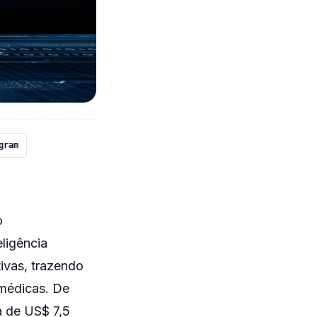
gram
o
eligência
tivas, trazendo
 médicas. De
a de US$ 7,5