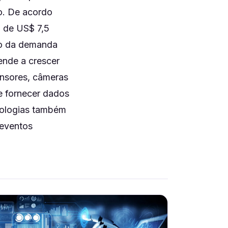
o. De acordo
a de US$ 7,5
to da demanda
ende a crescer
ensores, câmeras
e fornecer dados
nologias também
 eventos