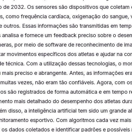
no de 2032. Os sensores são dispositivos que coletam
as, como frequência cardíaca, oxigenação do sangue, 
re outros. Essas informações são transmitidas em temp
s analisa e fornece um feedback preciso sobre o des
âmeras, por meio de software de reconhecimento de im
r movimentos específicos dos atletas e ajudar na co
de técnica. Com a utilização dessas tecnologias, o m
u mais preciso e abrangente. Antes, as informações e
 muitas vezes, não eram tão confiáveis. Agora, com o
os são registrados de forma automática e em tempo re
to mais detalhado do desempenho dos atletas duran
m disso, a inteligência artificial tem sido um grande a
itoramento esportivo. Com algoritmos cada vez mais
r os dados coletados e identificar padrões e possíveis 