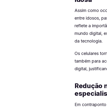
Assim como ocor
entre idosos, 
reflete a impor
mundo digital, 
da tecnologia.
Os celulares to
também para ace
digital, justifi
Redução n
especiali
Em contraponto 