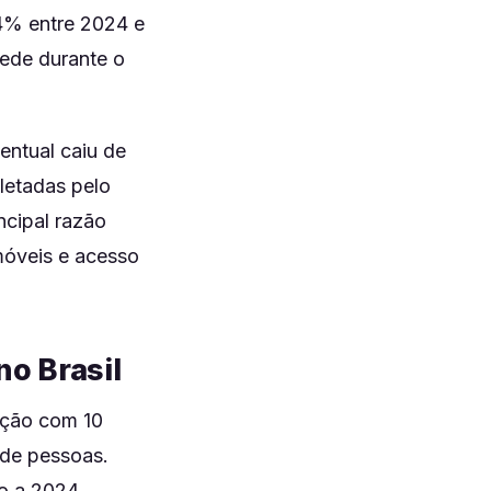
4% entre 2024 e
rede durante o
entual caiu de
letadas pelo
ncipal razão
móveis e acesso
o Brasil
lação com 10
 de pessoas.
o a 2024,