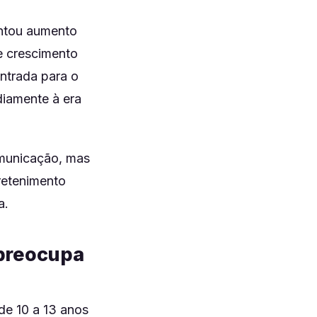
entou aumento
e crescimento
ntrada para o
diamente à era
omunicação, mas
retenimento
a.
 preocupa
de 10 a 13 anos