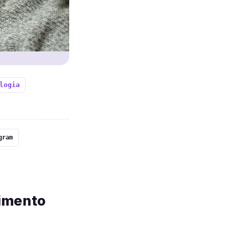
logia
gram
cimento