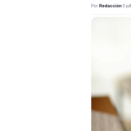
Por
Redacción
·
3 ju