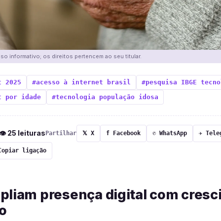
o informativo; os direitos pertencem ao seu titular.
t 2025
#acesso à internet brasil
#pesquisa IBGE tecno
t por idade
#tecnologia população idosa
 👁 25 leituras
Partilhar
𝕏 X
f Facebook
✆ WhatsApp
✈ Tele
Copiar ligação
pliam presença digital com cres
o