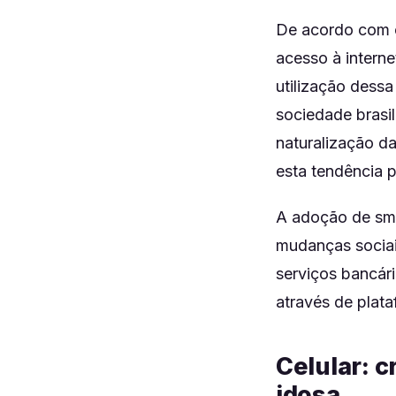
De acordo com o 
acesso à interne
utilização dess
sociedade brasile
naturalização da
esta tendência p
A adoção de sma
mudanças sociai
serviços bancár
através de plata
Celular: 
idosa