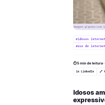
Imagem: g1.globo.com. Us
#idosos interne
#uso de interne
⏱ 5 min de leitura
·
in LinkedIn
🔗 
Idosos am
expressiv