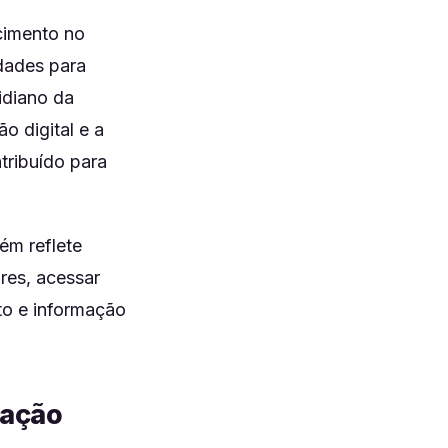
scimento no
idades para
idiano da
o digital e a
ntribuído para
ém reflete
res, acessar
to e informação
lação