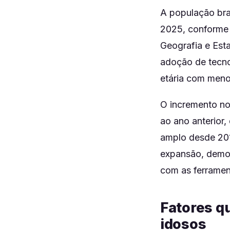
A população bra
2025, conforme d
Geografia e Esta
adoção de tecnol
etária com meno
O incremento no
ao ano anterior
amplo desde 201
expansão, demo
com as ferrament
Fatores q
idosos