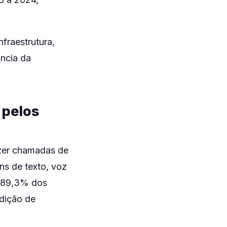
fraestrutura,
ncia da
 pelos
fazer chamadas de
ns de texto, voz
r 89,3% dos
udição de