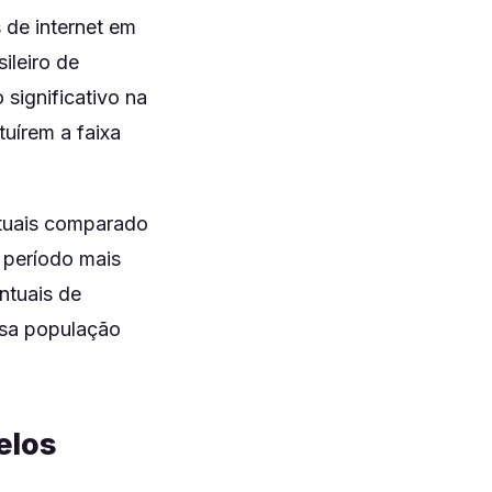
 de internet em
ileiro de
 significativo na
tuírem a faixa
ntuais comparado
 período mais
ntuais de
ssa população
elos