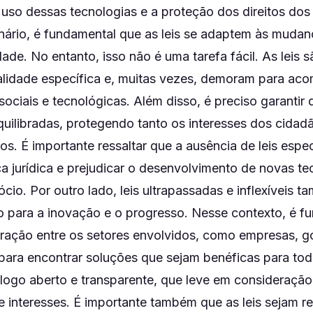
uso dessas tecnologias e a proteção dos direitos dos 
nário, é fundamental que as leis se adaptem às muda
de. No entanto, isso não é uma tarefa fácil. As leis s
ealidade específica e, muitas vezes, demoram para ac
ociais e tecnológicas. Além disso, é preciso garantir 
quilibradas, protegendo tanto os interesses dos cida
os. É importante ressaltar que a ausência de leis espe
a jurídica e prejudicar o desenvolvimento de novas te
cio. Por outro lado, leis ultrapassadas e inflexíveis
o para a inovação e o progresso. Nesse contexto, é f
ração entre os setores envolvidos, como empresas, g
 para encontrar soluções que sejam benéficas para tod
logo aberto e transparente, que leve em consideração
e interesses. É importante também que as leis sejam r