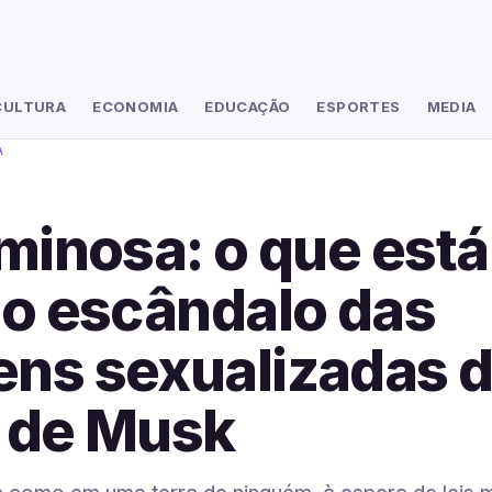
CULTURA
ECONOMIA
EDUCAÇÃO
ESPORTES
MEDIA
A
iminosa: o que está
do escândalo das
ns sexualizadas 
 de Musk