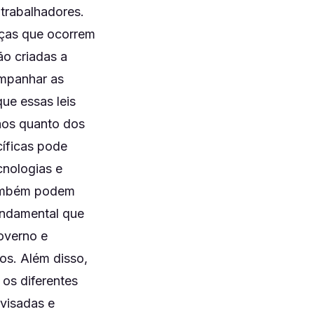
trabalhadores.
nças que ocorrem
ão criadas a
ompanhar as
que essas leis
dãos quanto dos
cíficas pode
cnologias e
 também podem
undamental que
overno e
os. Além disso,
 os diferentes
evisadas e