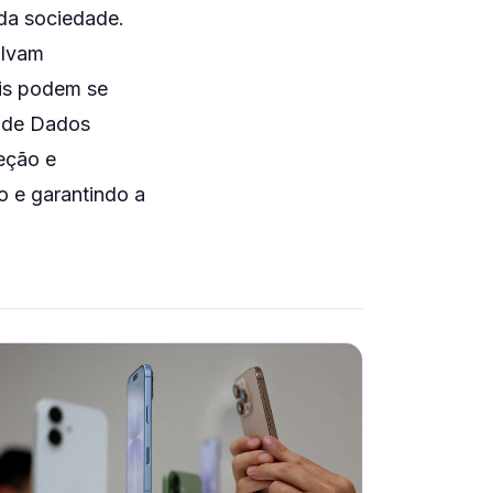
da sociedade.
olvam
eis podem se
o de Dados
teção e
 e garantindo a