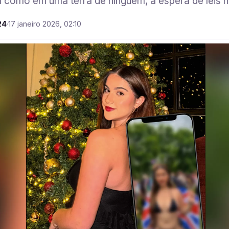
como em uma terra de ninguém, à espera de leis 
24
·
17 janeiro 2026, 02:10