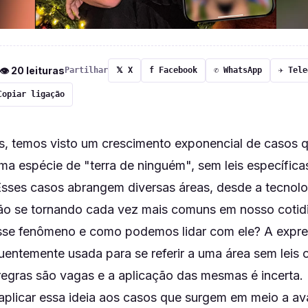
 👁 20 leituras
Partilhar
𝕏 X
f Facebook
✆ WhatsApp
✈ Tele
Copiar ligação
s, temos visto um crescimento exponencial de casos 
a espécie de "terra de ninguém", sem leis específica
sses casos abrangem diversas áreas, desde a tecnolo
ão se tornando cada vez mais comuns em nosso cotid
esse fenômeno e como podemos lidar com ele? A expre
uentemente usada para se referir a uma área sem leis
 regras são vagas e a aplicação das mesmas é incerta.
aplicar essa ideia aos casos que surgem em meio a a