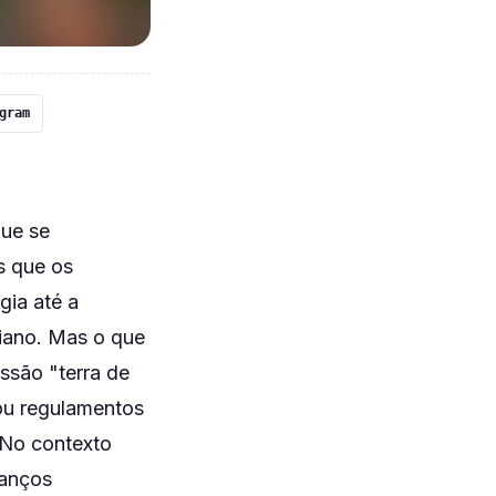
gram
que se
s que os
gia até a
iano. Mas o que
ssão "terra de
 ou regulamentos
 No contexto
vanços