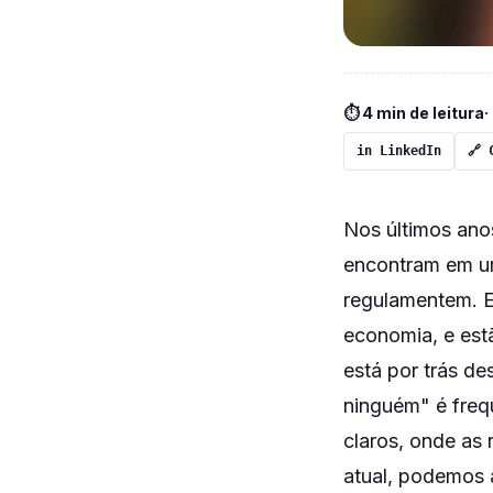
⏱ 4 min de leitura
·
in LinkedIn
🔗 
Nos últimos ano
encontram em um
regulamentem. E
economia, e est
está por trás d
ninguém" é freq
claros, onde as
atual, podemos 