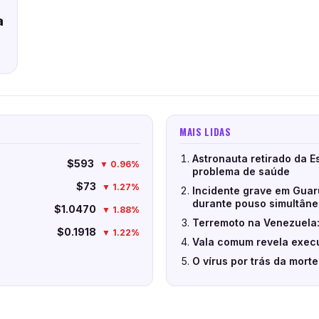
a
MAIS LIDAS
Astronauta retirado da E
$593
▼ 0.96%
problema de saúde
$73
▼ 1.27%
Incidente grave em Guar
durante pouso simultân
$1.0470
▼ 1.88%
Terremoto na Venezuela:
$0.1918
▼ 1.22%
Vala comum revela execu
O vírus por trás da mort