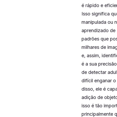
é rápido e efici
Isso significa q
manipulada ou n
aprendizado de má
padrões que pos
milhares de imag
e, assim, identi
é a sua precisã
de detectar adu
difícil enganar 
disso, ele é cap
adição de objeto
isso é tão impo
principalmente 