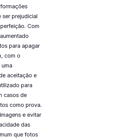
nformações
ser prejudicial
e perfeição. Com
m aumentado
otos para apagar
m, com o
r uma
de aceitação e
tilizado para
Em casos de
otos como prova.
 imagens e evitar
vacidade das
comum que fotos