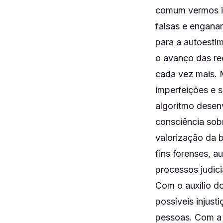
comum vermos im
falsas e enganar
para a autoestim
o avanço das re
cada vez mais. 
imperfeições e 
algoritmo desenv
consciência sob
valorização da b
fins forenses, a
processos judic
Com o auxílio do
possíveis injust
pessoas. Com a 