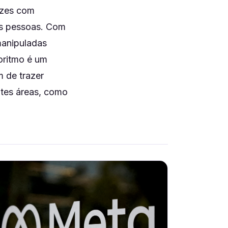
ezes com
as pessoas. Com
 manipuladas
oritmo é um
m de trazer
ntes áreas, como