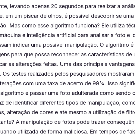
ente, levando apenas 20 segundos para realizar a análi
ue, em um piscar de olhos, é possível descobrir se uma 
ão. Mas como esse algoritmo funciona? Ele utiliza téc
quina e inteligência artificial para analisar a foto e id
sam indicar uma possível manipulação. O algoritmo é
ens para que possa reconhecer as características de u
ficar as alterações feitas. Uma das principais vantagen
o. Os testes realizados pelos pesquisadores mostraram
lterações com uma taxa de acerto de 99%. Isso signifi
o algoritmo e passar uma foto adulterada como sendo o
az de identificar diferentes tipos de manipulação, co
s, alteração de cores e até mesmo a utilização de filt
rtante? A manipulação de fotos pode trazer consequên
quando utilizada de forma maliciosa. Em tempos de fa