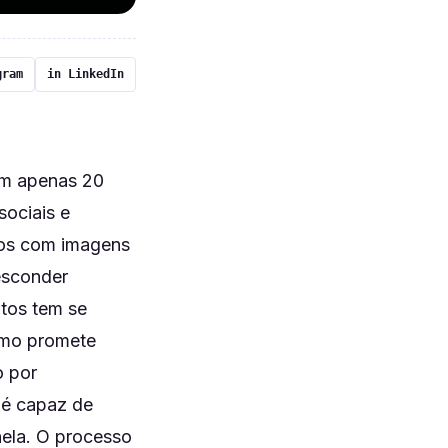
gram
in LinkedIn
 em apenas 20
ociais e
mos com imagens
esconder
otos tem se
tmo promete
 por
 é capaz de
nela. O processo