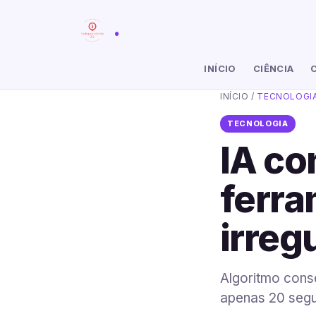
.
INÍCIO
CIÊNCIA
INÍCIO
/
TECNOLOGI
TECNOLOGIA
IA co
ferra
irreg
Algoritmo conse
apenas 20 seg