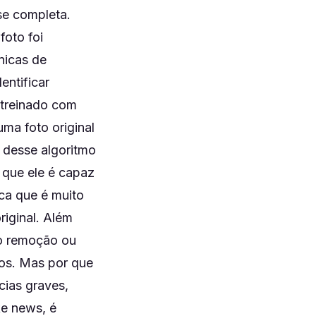
se completa.
foto foi
nicas de
entificar
 treinado com
ma foto original
s desse algoritmo
 que ele é capaz
ca que é muito
riginal. Além
mo remoção ou
ros. Mas por que
cias graves,
ke news, é