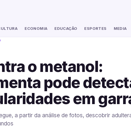
CULTURA
ECONOMIA
EDUCAÇÃO
ESPORTES
MEDIA
A
ntra o metanol:
menta pode detect
ularidades em garr
gue, a partir da análise de fotos, descobrir adult
undos