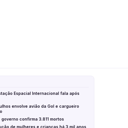
stação Espacial Internacional fala após
ulhos envolve avião da Gol e cargueiro
eo
 governo confirma 3.811 mortos
ção de mulheres e crianças há 3 mil anos