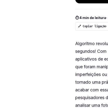
⏱ 4 min de leitura
·
🔗 Copiar ligação
Algoritmo revol
segundos! Com o
aplicativos de 
que foram manip
imperfeições ou 
tornado uma prá
acabar com ess
pesquisadores da
analisar uma fot