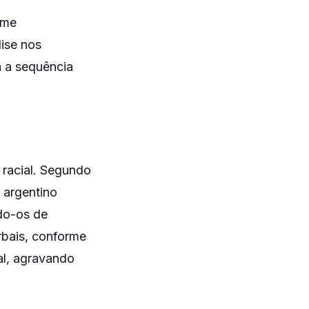
rme
ise nos
 a sequência
 racial. Segundo
 argentino
ndo-os de
erbais, conforme
al, agravando