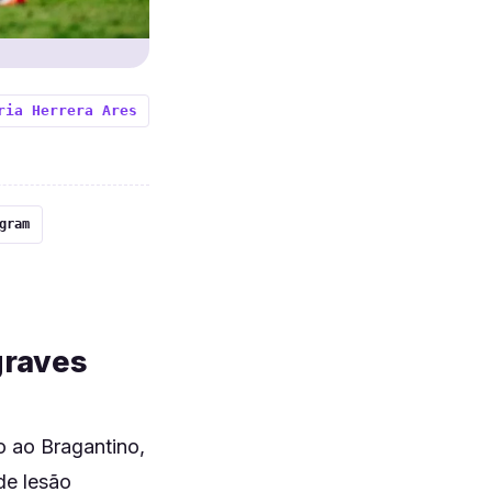
ria Herrera Ares
gram
graves
o ao Bragantino,
de lesão