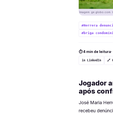
Imagem: ge.globo.com. Us
#Herrera denunc
#briga condomín
⏱ 4 min de leitura
·
in LinkedIn
🔗 
Jogador a
após conf
José Maria Herre
recebeu denúnci