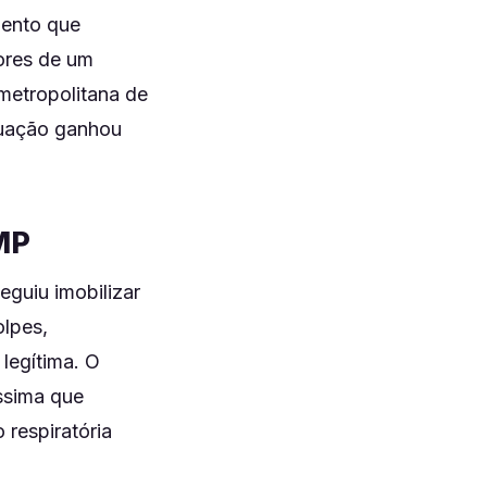
lento que
dores de um
 metropolitana de
ituação ganhou
MP
eguiu imobilizar
olpes,
legítima. O
ssima que
respiratória