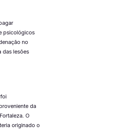
 pagar
e psicológicos
ndenação no
a das lesões
foi
proveniente da
Fortaleza. O
eria originado o