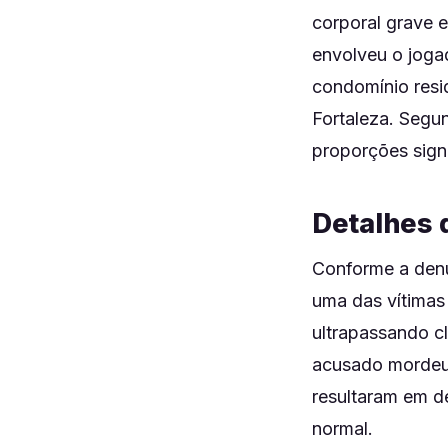
corporal grave e
envolveu o jogad
condomínio resid
Fortaleza. Segu
proporções signi
Detalhes 
Conforme a denún
uma das vítimas 
ultrapassando cl
acusado mordeu 
resultaram em d
normal.