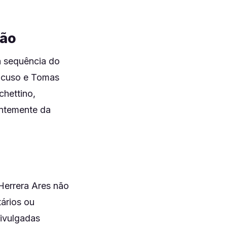
são
a sequência do
ancuso e Tomas
chettino,
entemente da
Herrera Ares não
ários ou
ivulgadas