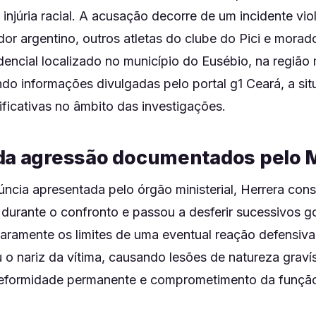
 injúria racial. A acusação decorre de um incidente vio
or argentino, outros atletas do clube do Pici e mora
encial localizado no município do Eusébio, na região
ndo informações divulgadas pelo portal g1 Ceará, a s
ficativas no âmbito das investigações.
da agressão documentados pelo 
cia apresentada pelo órgão ministerial, Herrera cons
durante o confronto e passou a desferir sucessivos g
aramente os limites de uma eventual reação defensiva 
o nariz da vítima, causando lesões de natureza graví
eformidade permanente e comprometimento da função 