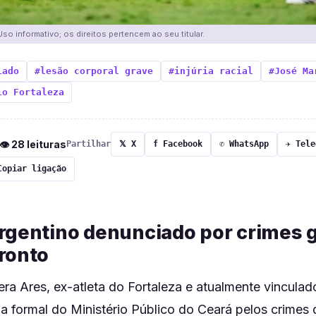
o informativo; os direitos pertencem ao seu titular.
iado
#lesão corporal grave
#injúria racial
#José Ma
io Fortaleza
 👁 28 leituras
Partilhar
𝕏 X
f Facebook
✆ WhatsApp
✈ Tele
Copiar ligação
rgentino denunciado por crimes 
ronto
ra Ares, ex-atleta do Fortaleza e atualmente vinculad
a formal do Ministério Público do Ceará pelos crimes 