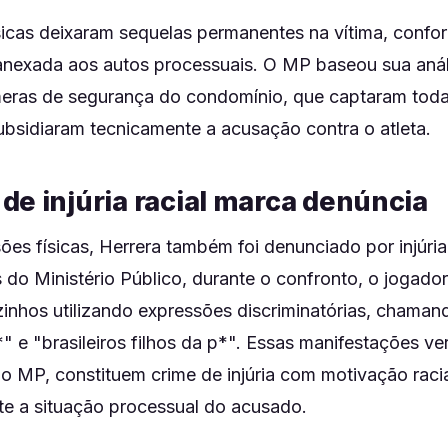
sicas deixaram sequelas permanentes na vítima, confo
nexada aos autos processuais. O MP baseou sua anál
meras de segurança do condomínio, que captaram toda
ubsidiaram tecnicamente a acusação contra o atleta.
de injúria racial marca denúncia
es físicas, Herrera também foi denunciado por injúria
 do Ministério Público, durante o confronto, o jogador
izinhos utilizando expressões discriminatórias, chama
*" e "brasileiros filhos da p*". Essas manifestações v
 do MP, constituem crime de injúria com motivação raci
nte a situação processual do acusado.