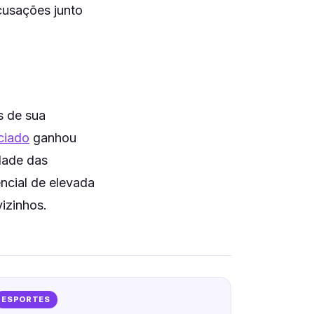
cusações junto
s de sua
ciado
ganhou
dade das
encial de elevada
vizinhos.
ESPORTES