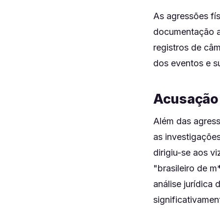
As agressões fí
documentação a
registros de câ
dos eventos e s
Acusação 
Além das agressõ
as investigações
dirigiu-se aos v
"brasileiro de m
análise jurídica
significativame