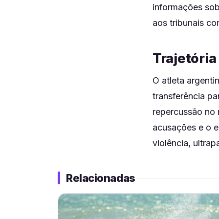
informações sob
aos tribunais c
Trajetória
O atleta argenti
transferência p
repercussão no 
acusações e o en
violência, ultra
Relacionadas