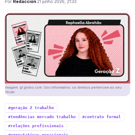
Por
Redacción
·
21 junho 2026, 21:33
Imagem: g1.globo.com. Uso informativo; os direitos pertencem ao seu
titular.
#geração Z trabalho
#tendências mercado trabalho
#contrato formal
#relações profissionais
#expectativas geracionais