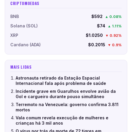
CRIPTOMOEDAS
BNB
$592
▲ 0.08%
Solana (SOL)
$74
▲ 1.11%
XRP
$1.0250
▼ 0.92%
Cardano (ADA)
$0.2015
▼ 0.9%
MAIS LIDAS
Astronauta retirado da Estação Espacial
Internacional fala após problema de saúde
Incidente grave em Guarulhos envolve avião da
Gol e cargueiro durante pouso simultâneo
Terremoto na Venezuela: governo confirma 3.811
mortos
Vala comum revela execução de mulheres e
crianças há 3 mil anos
O vírus por trás da morte de 72 tigres em