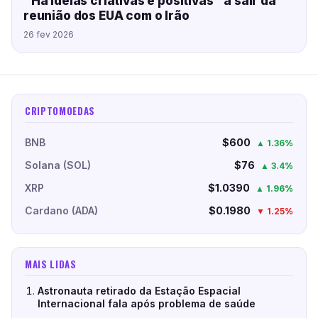
"Há ideias criativas e positivas" a sair da
reunião dos EUA com o Irão
26 fev 2026
CRIPTOMOEDAS
BNB
$600
▲ 1.36%
Solana (SOL)
$76
▲ 3.4%
XRP
$1.0390
▲ 1.96%
Cardano (ADA)
$0.1980
▼ 1.25%
MAIS LIDAS
Astronauta retirado da Estação Espacial
Internacional fala após problema de saúde