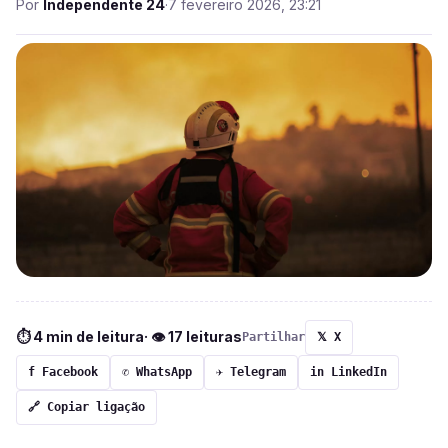
Por
Independente 24
·
7 fevereiro 2026, 23:21
⏱ 4 min de leitura
· 👁 17 leituras
Partilhar
𝕏 X
f Facebook
✆ WhatsApp
✈ Telegram
in LinkedIn
🔗 Copiar ligação