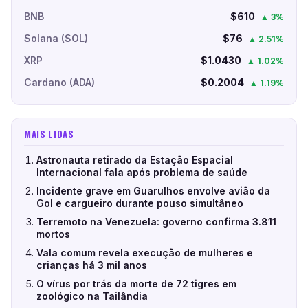
BNB
$610
▲ 3%
Solana (SOL)
$76
▲ 2.51%
XRP
$1.0430
▲ 1.02%
Cardano (ADA)
$0.2004
▲ 1.19%
MAIS LIDAS
Astronauta retirado da Estação Espacial
Internacional fala após problema de saúde
Incidente grave em Guarulhos envolve avião da
Gol e cargueiro durante pouso simultâneo
Terremoto na Venezuela: governo confirma 3.811
mortos
Vala comum revela execução de mulheres e
crianças há 3 mil anos
O vírus por trás da morte de 72 tigres em
zoológico na Tailândia