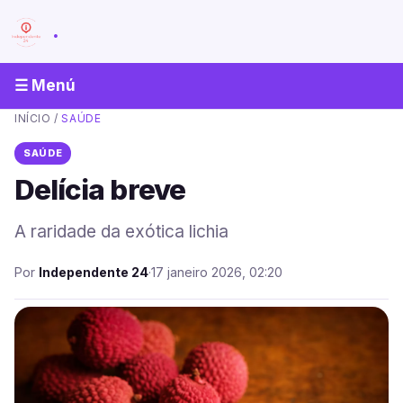
.
☰ Menú
INÍCIO
/
SAÚDE
SAÚDE
Delícia breve
A raridade da exótica lichia
Por
Independente 24
·
17 janeiro 2026, 02:20