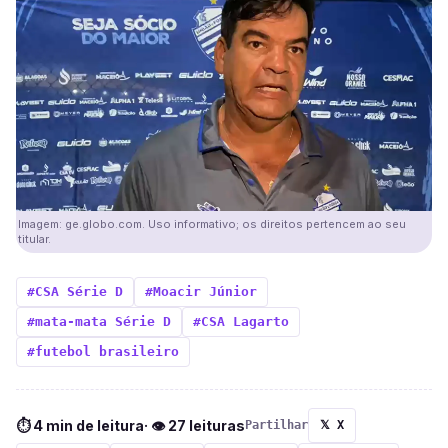
Imagem: ge.globo.com. Uso informativo; os direitos pertencem ao seu
titular.
#CSA Série D
#Moacir Júnior
#mata-mata Série D
#CSA Lagarto
#futebol brasileiro
⏱ 4 min de leitura
· 👁 27 leituras
Partilhar
𝕏 X