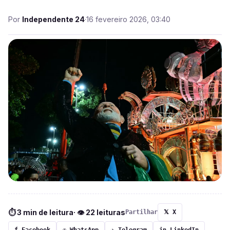
Por
Independente 24
·
16 fevereiro 2026, 03:40
⏱ 3 min de leitura
· 👁 22 leituras
Partilhar
𝕏 X