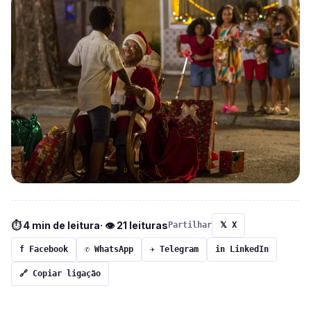
⏱ 4 min de leitura
· 👁 21 leituras
Partilhar
𝕏 X
f Facebook
✆ WhatsApp
✈ Telegram
in LinkedIn
🔗 Copiar ligação