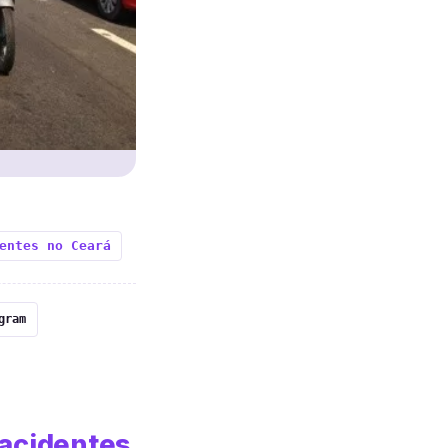
entes no Ceará
gram
 acidentes