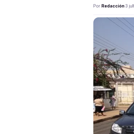
Por
Redacción
·
3 ju