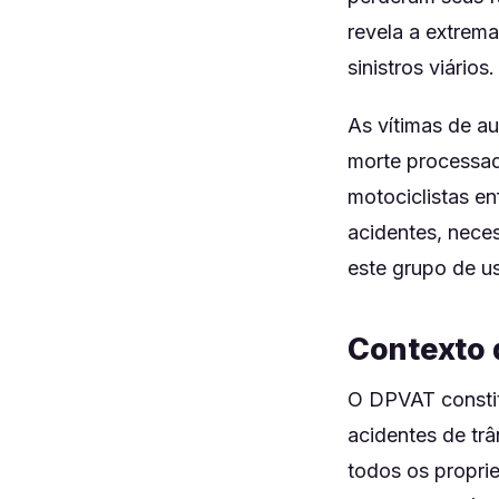
revela a extrem
sinistros viários.
As vítimas de a
morte processad
motociclistas e
acidentes, neces
este grupo de us
Contexto 
O DPVAT constit
acidentes de trâ
todos os propri