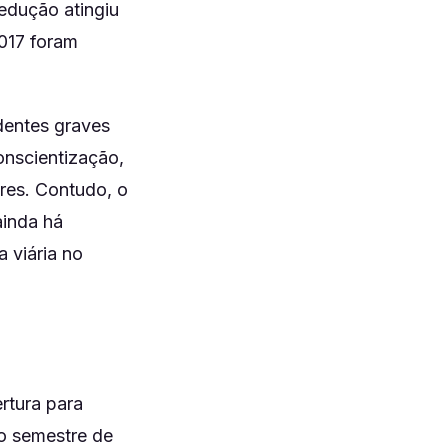
edução atingiu
017 foram
dentes graves
onscientização,
res. Contudo, o
ainda há
 viária no
rtura para
ro semestre de