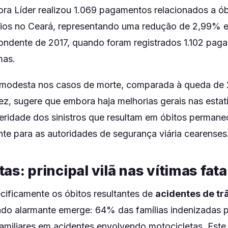
ora Líder realizou 1.069 pagamentos relacionados a ó
iários no Ceará, representando uma redução de 2,99% 
ondente de 2017, quando foram registrados 1.102 pag
mas.
 modesta nos casos de morte, comparada à queda de
ez, sugere que embora haja melhorias gerais nas estatí
veridade dos sinistros que resultam em óbitos perma
nte para as autoridades de segurança viária cearenses
as: principal vilã nas vítimas fata
cificamente os óbitos resultantes de
acidentes de tr
do alarmante emerge: 64% das famílias indenizadas 
amiliares em acidentes envolvendo motocicletas. Este