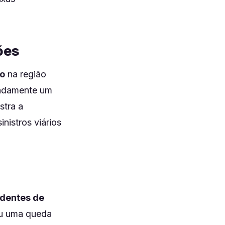
ões
to
na região
madamente um
stra a
nistros viários
identes de
ou uma queda