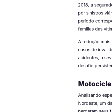
2018, a segurad
por sinistros v
período corresp
famílias das víti
A redução mais
casos de invalid
acidentes, a se
desafio persiste
Motociclet
Analisando espe
Nordeste, um da
perderam seus f