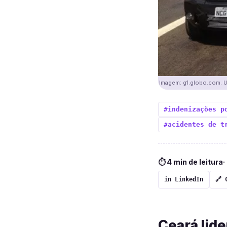
Imagem: g1.globo.com. Us
#indenizações p
#acidentes de t
⏱ 4 min de leitura
·
in LinkedIn
🔗 
Ceará lid