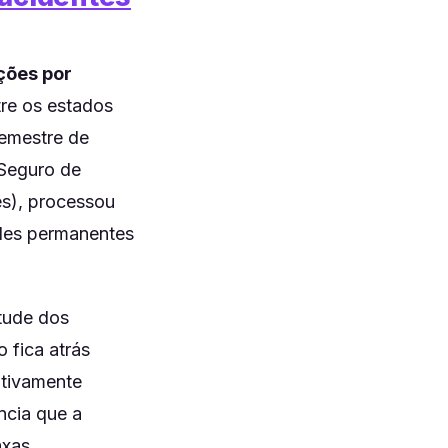
ções por
tre os estados
semestre de
(Seguro de
s), processou
ades permanentes
itude dos
 fica atrás
ativamente
ncia que a
axas