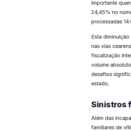
importante quan
24,45% no númer
processadas 14.
Esta diminuição 
nas vias cearen
fiscalização in
volume absoluto
desafios signifi
estado.
Sinistros
Além das incap
familiares de ví