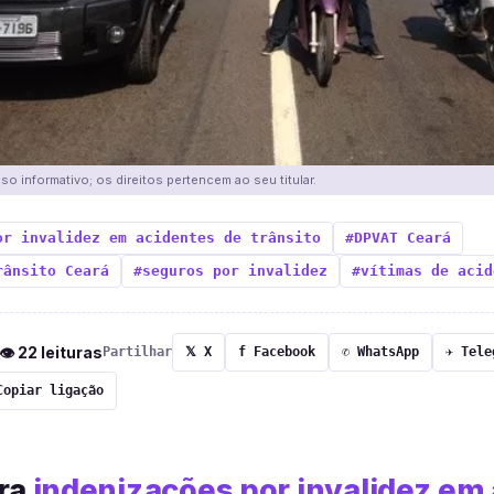
o informativo; os direitos pertencem ao seu titular.
or invalidez em acidentes de trânsito
#DPVAT Ceará
rânsito Ceará
#seguros por invalidez
#vítimas de acid
 👁 22 leituras
Partilhar
𝕏 X
f Facebook
✆ WhatsApp
✈ Tele
Copiar ligação
era
indenizações por invalidez em