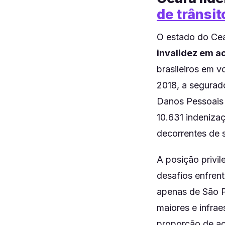
de trânsit
O estado do Cea
invalidez em ac
brasileiros em 
2018, a segurad
Danos Pessoais 
10.631 indeniza
decorrentes de si
A posição privil
desafios enfren
apenas de São P
maiores e infrae
proporção de ac