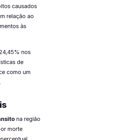
bitos causados
em relação ao
amentos às
 24,45% nos
sticas de
nece como um
.
is
ânsito
na região
por morte
 percentual