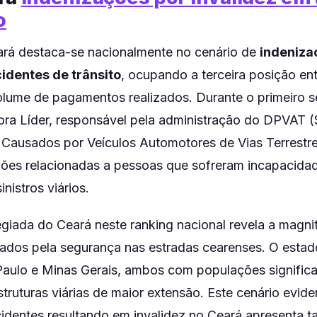
o
rá destaca-se nacionalmente no cenário de
indeniza
identes de trânsito
, ocupando a terceira posição en
volume de pagamentos realizados. Durante o primeiro 
ora Líder, responsável pela administração do DPVAT 
Causados por Veículos Automotores de Vias Terrestre
ções relacionadas a pessoas que sofreram incapacid
nistros viários.
egiada do Ceará neste ranking nacional revela a magn
tados pela segurança nas estradas cearenses. O estado
aulo e Minas Gerais, ambos com populações signific
struturas viárias de maior extensão. Este cenário evide
identes resultando em invalidez no Ceará apresenta t