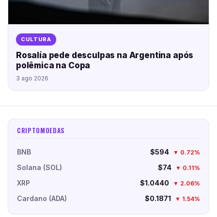
CULTURA
Rosalía pede desculpas na Argentina após
polêmica na Copa
3 ago 2026
CRIPTOMOEDAS
BNB
$594
▼ 0.72%
Solana (SOL)
$74
▼ 0.11%
XRP
$1.0440
▼ 2.06%
Cardano (ADA)
$0.1871
▼ 1.54%