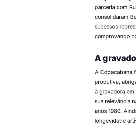
parceria com Rub
consolidaram Be
sucessos repres
comprovando coer
A gravado
A Copacabana fu
produtiva, abrig
à gravadora em 
sua relevância 
anos 1980. Aind
longevidade artís