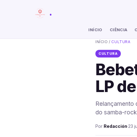
.
INÍCIO
CIÊNCIA
INÍCIO
/
CULTURA
CULTURA
Bebet
LP de
Relançamento do
do samba-rock 
Por
Redacción
·
23 j