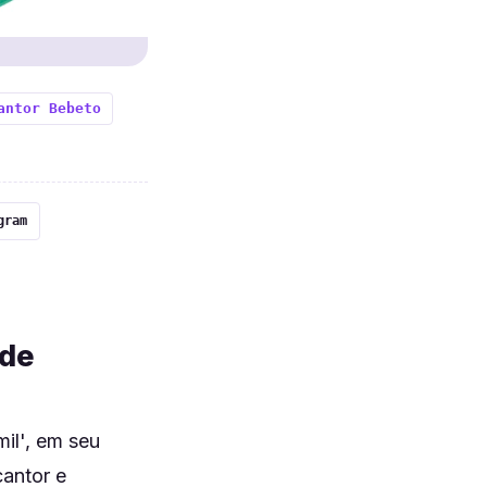
antor Bebeto
gram
 de
il', em seu
cantor e