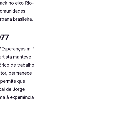
ack no eixo Rio-
 comunidades
bana brasileira.
977
'Esperanças mil'
artista manteve
órico de trabalho
ntor, permanece
 permite que
cal de Jorge
ma à experiência