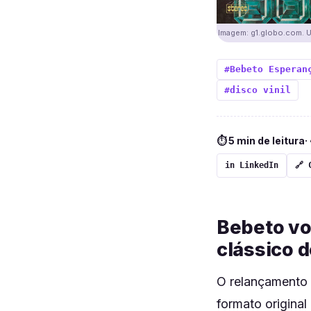
Imagem: g1.globo.com. Us
#Bebeto Esperan
#disco vinil
⏱ 5 min de leitura
·
in LinkedIn
🔗 
Bebeto vo
clássico d
O relançamento 
formato original