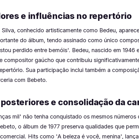
ores e influências no repertório
 Silva, conhecido artisticamente como Bedeu, apare
ortante do álbum, tendo assinado como único composi
stou perdido entre bemóis'. Bedeu, nascido em 1946 e
 e compositor gaúcho que contribuiu significativament
epertório. Sua participação inclui também a composiçã
rceria com Bebeto.
posteriores e consolidação da car
nças mil' não tenha conquistado os mesmos números 
ebeto, o álbum de 1977 preserva qualidades que permit
e comercial. Hits como 'A beleza é você, menina', lan