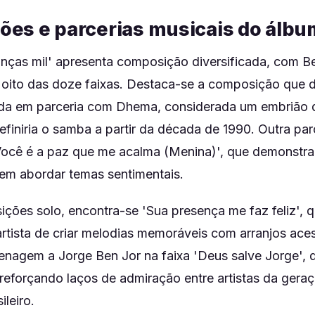
es e parcerias musicais do álbu
nças mil' apresenta composição diversificada, com B
 oito das doze faixas. Destaca-se a composição que dá
zada em parceria com Dhema, considerada um embrião
finiria o samba a partir da década de 1990. Outra par
cê é a paz que me acalma (Menina)', que demonstra 
 em abordar temas sentimentais.
ções solo, encontra-se 'Sua presença me faz feliz', q
rtista de criar melodias memoráveis com arranjos aces
enagem a Jorge Ben Jor na faixa 'Deus salve Jorge', d
 reforçando laços de admiração entre artistas da gera
leiro.