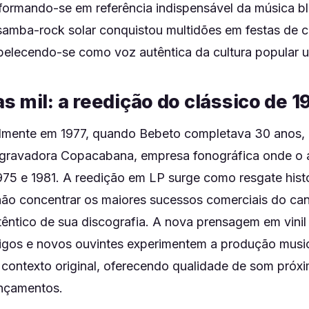
sformando-se em referência indispensável da música bl
samba-rock solar conquistou multidões em festas de
abelecendo-se como voz autêntica da cultura popular ur
 mil: a reedição do clássico de 1
lmente em 1977, quando Bebeto completava 30 anos, 
a gravadora Copacabana, empresa fonográfica onde o 
975 e 1981. A reedição em LP surge como resgate hist
não concentrar os maiores sucessos comerciais do ca
têntico de sua discografia. A nova prensagem em vinil
igos e novos ouvintes experimentem a produção musi
contexto original, oferecendo qualidade de som próxi
ançamentos.