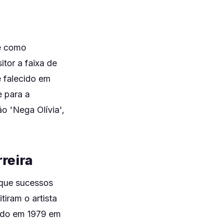
ce como
tor a faixa de
 falecido em
e para a
o 'Nega Olívia',
reira
que sucessos
iram o artista
çado em 1979 em