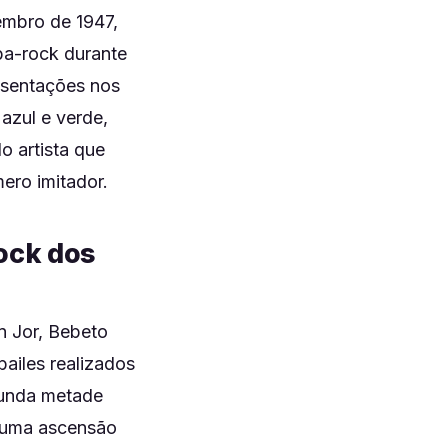
embro de 1947,
ba-rock durante
esentações nos
 azul e verde,
o artista que
ero imitador.
rock dos
n Jor, Bebeto
ailes realizados
gunda metade
 uma ascensão