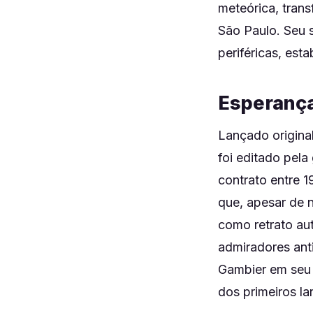
meteórica, tran
São Paulo. Seu 
periféricas, est
Esperanças
Lançado origina
foi editado pel
contrato entre 1
que, apesar de 
como retrato au
admiradores ant
Gambier em seu 
dos primeiros l