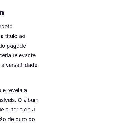
m
ebeto
 título ao
 do pagode
ceria relevante
a versatilidade
ue revela a
síveis. O álbum
e autoria de J.
ção de ouro do