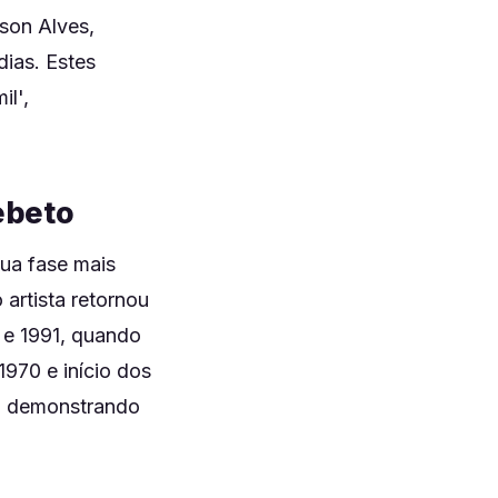
lson Alves,
ias. Estes
il',
ebeto
ua fase mais
 artista retornou
 e 1991, quando
970 e início dos
l, demonstrando