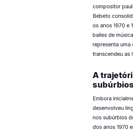
compositor paul
Bebeto consolid
os anos 1970 e 
bailes de música
representa uma 
transcendeu as l
A trajetór
subúrbio
Embora inicialm
desenvolveu lin
nos subúrbios d
dos anos 1970 