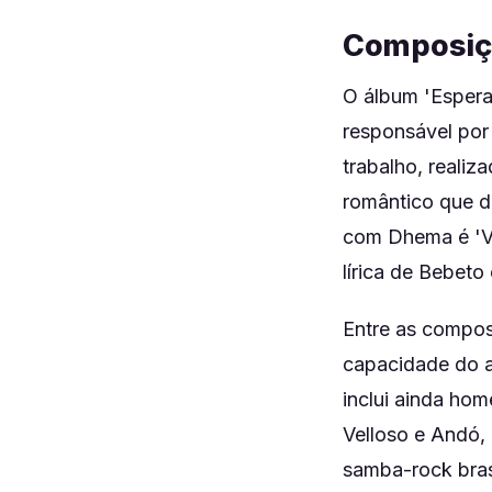
Composiçõ
O álbum 'Espera
responsável por
trabalho, reali
romântico que de
com Dhema é 'Vo
lírica de Bebeto
Entre as composi
capacidade do a
inclui ainda hom
Velloso e Andó,
samba-rock brasi