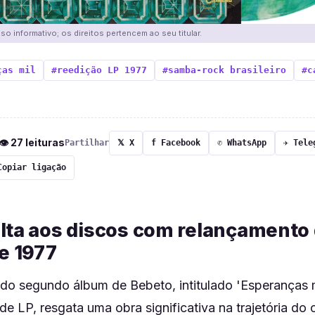
o informativo; os direitos pertencem ao seu titular.
ças mil
#reedição LP 1977
#samba-rock brasileiro
#c
 👁 27 leituras
Partilhar
𝕏 X
f Facebook
✆ WhatsApp
✈ Tele
Copiar ligação
lta aos discos com relançamento
e 1977
do segundo álbum de Bebeto, intitulado 'Esperanças m
 de LP, resgata uma obra significativa na trajetória do 