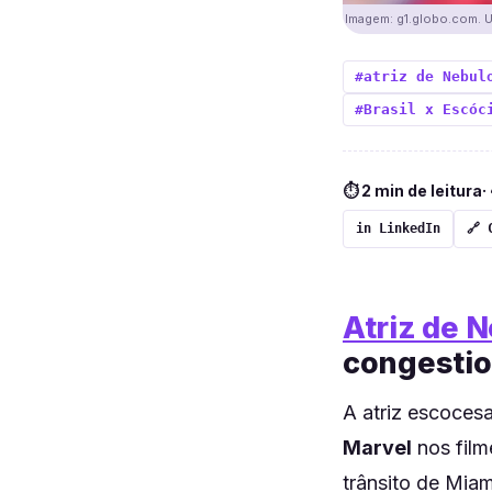
Imagem: g1.globo.com. Us
#atriz de Nebul
#Brasil x Escóc
⏱ 2 min de leitura
·
in LinkedIn
🔗 
Atriz de 
congestio
A atriz escoces
Marvel
nos film
trânsito de Miam