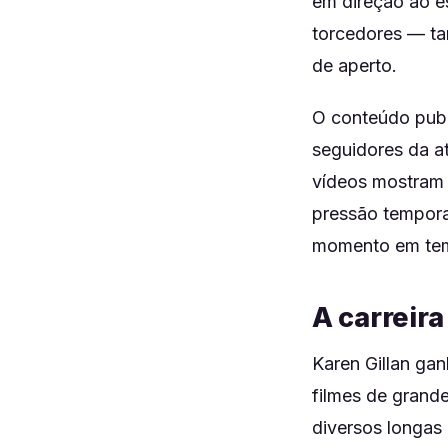
em direção ao es
torcedores — ta
de aperto.
O conteúdo publ
seguidores da a
vídeos mostram 
pressão tempora
momento em tema 
A carreira
Karen Gillan gan
filmes de grand
diversos longas 