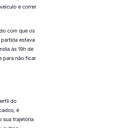
eículo e correr
endo com que os
 partida estava
ndia às 19h de
e para não ficar
rfil do
cados, é
sua trajetória