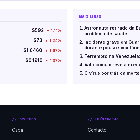
MAIS LIDAS
Astronauta retirado da E
$592
▼ 1.11%
problema de saúde
$73
▼ 1.24%
Incidente grave em Guar
durante pouso simultân
$1.0460
▼ 1.67%
Terremoto na Venezuela:
$0.1910
▼ 1.37%
Vala comum revela execu
O vírus por trás da mort
// Secções
// Informação
Capa
Contacto