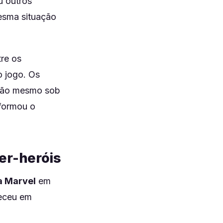
u outros
esma situação
re os
o jogo. Os
ação mesmo sob
sformou o
per-heróis
a Marvel
em
receu em