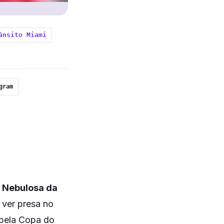
ânsito Miami
gram
m
Nebulosa da
 ver presa no
a pela Copa do