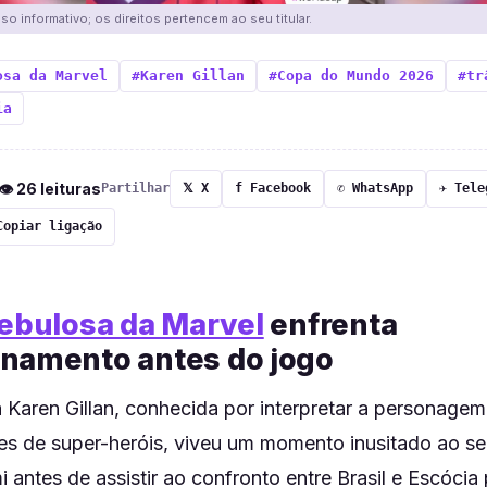
o informativo; os direitos pertencem ao seu titular.
osa da Marvel
#Karen Gillan
#Copa do Mundo 2026
#tr
ia
 👁 26 leituras
Partilhar
𝕏 X
f Facebook
✆ WhatsApp
✈ Tele
Copiar ligação
Nebulosa da Marvel
enfrenta
namento antes do jogo
a Karen Gillan, conhecida por interpretar a personage
es de super-heróis, viveu um momento inusitado ao se
i antes de assistir ao confronto entre Brasil e Escóci