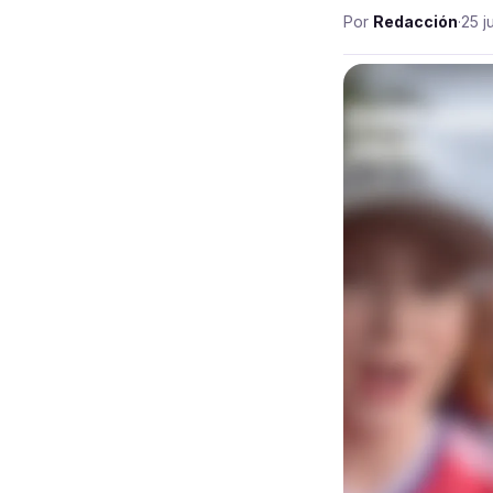
Por
Redacción
·
25 j