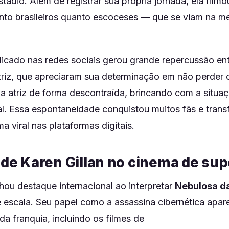
tádio. Além de registrar sua própria jornada, ela filmo
nto brasileiros quanto escoceses — que se viam na m
icado nas redes sociais gerou grande repercussão ent
triz, que apreciaram sua determinação em não perder 
a atriz de forma descontraída, brincando com a situ
l. Essa espontaneidade conquistou muitos fãs e tran
viral nas plataformas digitais.
 de Karen Gillan no cinema de su
hou destaque internacional ao interpretar
Nebulosa d
e escala. Seu papel como a assassina cibernética apa
da franquia, incluindo os filmes de