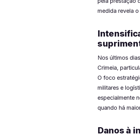
pela prestação d
medida revela o
Intensifi
suprimen
Nos últimos dia
Crimeia, partic
O foco estratégi
militares e logí
especialmente no
quando há maior
Danos à i