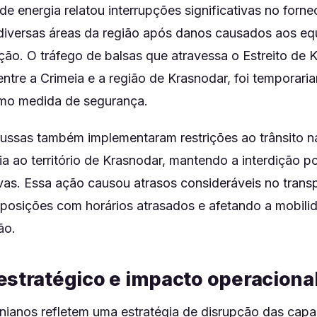
 energia relatou interrupções significativas no forn
 diversas áreas da região após danos causados aos e
ição. O tráfego de balsas que atravessa o Estreito de 
ntre a Crimeia e a região de Krasnodar, foi temporari
omo medida de segurança.
russas também implementaram restrições ao trânsito n
a ao território de Krasnodar, mantendo a interdição p
as. Essa ação causou atrasos consideráveis no transpo
posições com horários atrasados e afetando a mobili
ão.
estratégico e impacto operaciona
nianos refletem uma estratégia de disrupção das cap