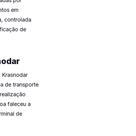
eadas por
ntos em
, controlada
ificação de
nodar
e Krasnodar
a de transporte
realização
oa faleceu a
rminal de