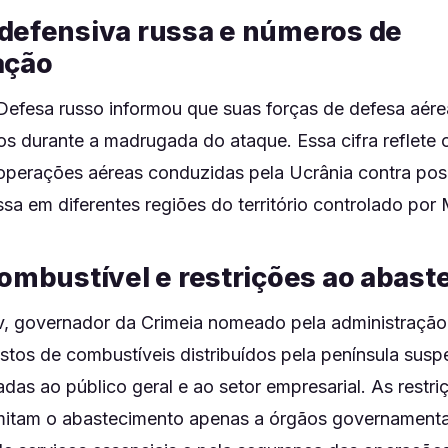
defensiva russa e números de
ação
 Defesa russo informou que suas forças de defesa aér
os durante a madrugada do ataque. Essa cifra reflete
 operações aéreas conduzidas pela Ucrânia contra posi
ussa em diferentes regiões do território controlado po
combustível e restrições ao abas
, governador da Crimeia nomeado pela administração 
stos de combustíveis distribuídos pela península sus
das ao público geral e ao setor empresarial. As restri
imitam o abastecimento apenas a órgãos governamenta