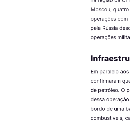
na região da Cr
Moscou, quatro 
operações com d
pela Rússia desd
operações milit
Infraestru
Em paralelo aos
confirmaram que
de petróleo. O 
dessa operação.
bordo de uma ba
combustíveis, c