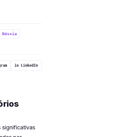
 Rússia
gram
in LinkedIn
órios
significativas