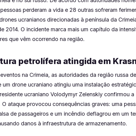
imeia e no sul russo. De acordo com autoridades nom
pessoas perderam a vida e 28 outras sofreram ferime
rones ucranianos direcionadas à península da Crimeia
e 2014. O incidente marca mais um capítulo da intens
ares que vêm ocorrendo na região.
tura petrolífera atingida em Kras
 eventos na Crimeia, as autoridades da região russa d
 um drone ucraniano atingiu uma instalação estratégic
presidente ucraniano Volodymyr Zelenskiy confirmou a 
 O ataque provocou consequências graves: uma pess
lsa de passageiros e um incêndio deflagrou em um te
ausando danos à infraestrutura de armazenamento.