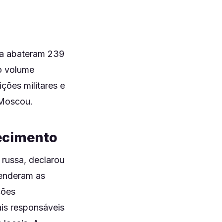
ea abateram 239
 o volume
ções militares e
r Moscou.
tecimento
russa, declarou
penderam as
ções
is responsáveis