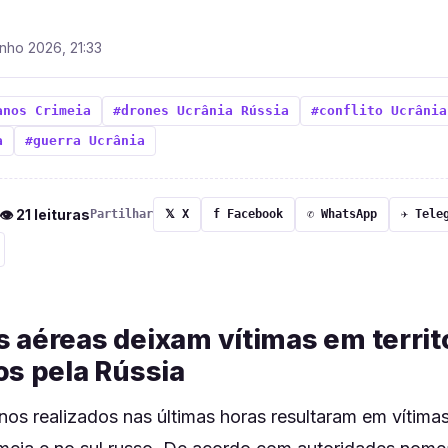
unho 2026, 21:33
anos Crimeia
#drones Ucrânia Rússia
#conflito Ucrânia
a
#guerra Ucrânia
 👁 21 leituras
Partilhar
𝕏 X
f Facebook
✆ WhatsApp
✈ Tele
 aéreas deixam vítimas em territ
os pela Rússia
os realizados nas últimas horas resultaram em vítimas 