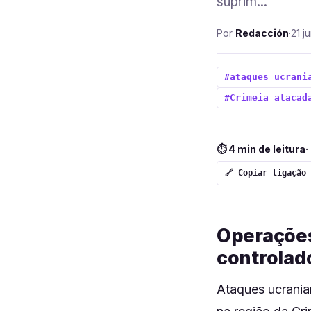
suprim...
Por
Redacción
·
21 j
#ataques ucrani
#Crimeia atacad
⏱ 4 min de leitura
·
🔗 Copiar ligação
Operações
controlad
Ataques ucranian