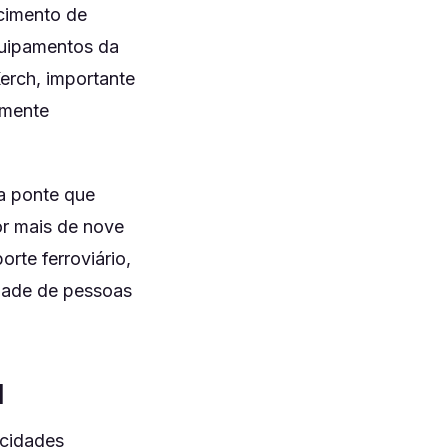
ecimento de
quipamentos da
Kerch, importante
amente
a ponte que
or mais de nove
rte ferroviário,
dade de pessoas
l
acidades