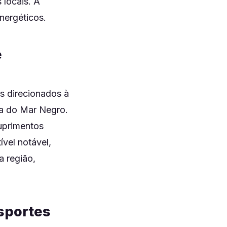
 locais. A
nergéticos.
e
s direcionados à
ta do Mar Negro.
suprimentos
ível notável,
a região,
nsportes