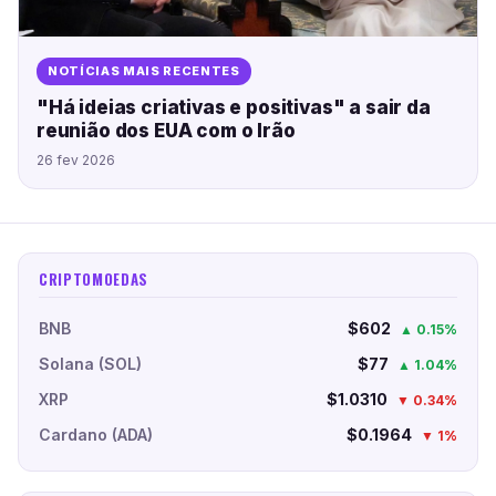
NOTÍCIAS MAIS RECENTES
"Há ideias criativas e positivas" a sair da
reunião dos EUA com o Irão
26 fev 2026
CRIPTOMOEDAS
BNB
$602
▲ 0.15%
Solana (SOL)
$77
▲ 1.04%
XRP
$1.0310
▼ 0.34%
Cardano (ADA)
$0.1964
▼ 1%