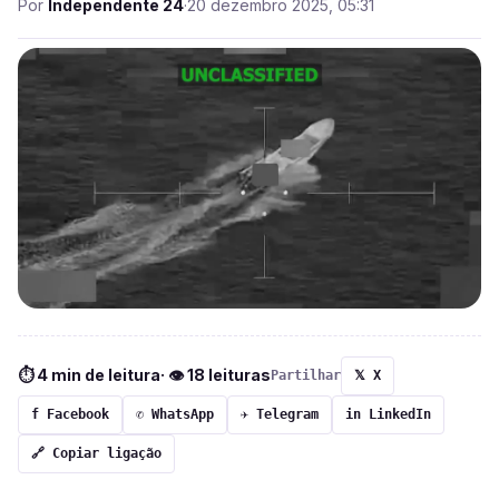
Por
Independente 24
·
20 dezembro 2025, 05:31
⏱ 4 min de leitura
· 👁 18 leituras
Partilhar
𝕏 X
f Facebook
✆ WhatsApp
✈ Telegram
in LinkedIn
🔗 Copiar ligação