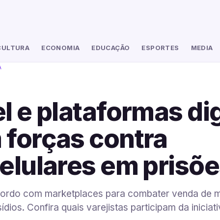
CULTURA
ECONOMIA
EDUCAÇÃO
ESPORTES
MEDIA
A
l e plataformas dig
forças contra
elulares em prisõ
cordo com marketplaces para combater venda de mi
dios. Confira quais varejistas participam da iniciati