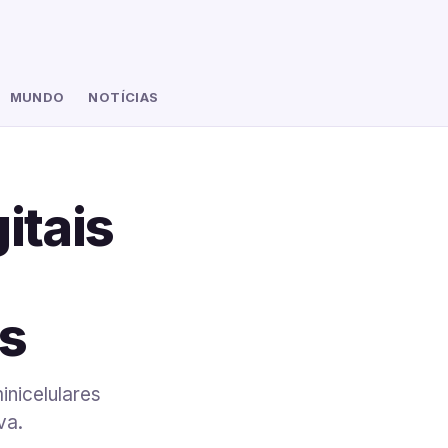
MUNDO
NOTÍCIAS
itais
es
nicelulares
va.