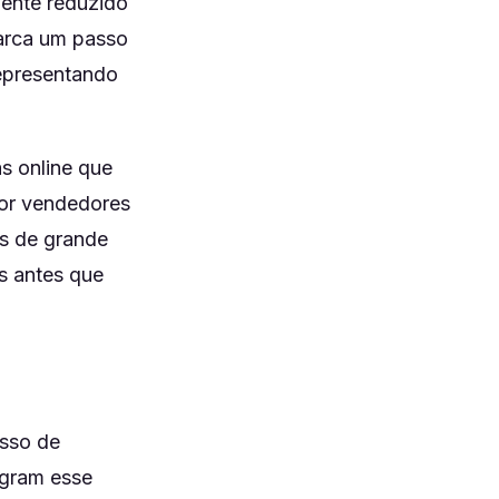
mente reduzido
marca um passo
representando
as online que
por vendedores
as de grande
os antes que
isso de
egram esse