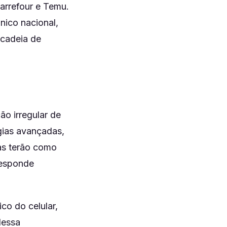
arrefour e Temu.
nico nacional,
 cadeia de
ão irregular de
gias avançadas,
tas terão como
responde
o do celular,
dessa