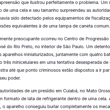
preensão que ilustrou perfeitamente o problema. Um mi
ro de uma cela e seu tamanho surpreendeu as autorida
 havia sido detectado pelos equipamentos de fiscaliza
nsões equivalentes à de uma tampa de caneta comum
lmente preocupante ocorreu no Centro de Progressão 
sé do Rio Preto, no interior de São Paulo. Um detento
s aparelhos miniaturizados, juntamente com quatro bat
do três minicelulares em uma tentativa desesperada de
stra até que ponto criminosos estão dispostos a ir pa
seu poder.
autoridades de um presídio em Cuiabá, no Mato Gros
em formato de lata de refrigerante dentro de uma cela
s, o aparelho conseguiu burlar completamente os mec