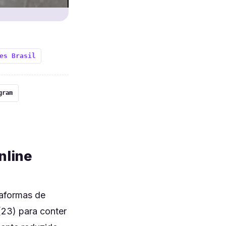
es Brasil
gram
nline
taformas de
 (23) para conter