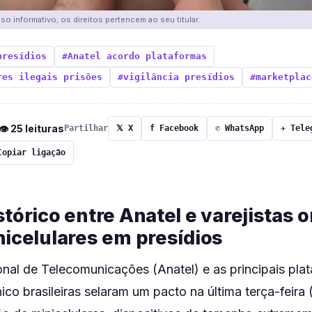
o informativo; os direitos pertencem ao seu titular.
presídios
#Anatel acordo plataformas
res ilegais prisões
#vigilância presídios
#marketplac
 👁 25 leituras
Partilhar
𝕏 X
f Facebook
✆ WhatsApp
✈ Tele
Copiar ligação
tórico entre Anatel e varejistas o
nicelulares em presídios
nal de Telecomunicações (Anatel) e as principais pla
ico brasileiras selaram um pacto na última terça-feira