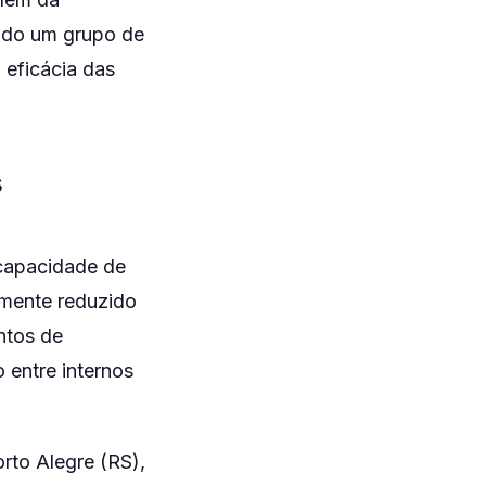
ado um grupo de
 eficácia das
s
 capacidade de
amente reduzido
ntos de
 entre internos
rto Alegre (RS),