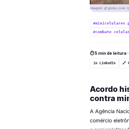
Imagem: g1.globo.com. Us
#minicelulares 
#combate celula
⏱ 5 min de leitura
·
in LinkedIn
🔗 
Acordo his
contra mi
A Agência Nacio
comércio eletrôn