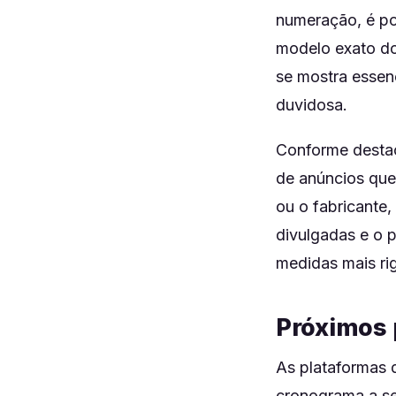
numeração, é pos
modelo exato do 
se mostra essen
duvidosa.
Conforme destac
de anúncios qu
ou o fabricante
divulgadas e o 
medidas mais ri
Próximos 
As plataformas 
cronograma a se