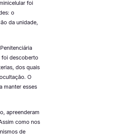
nicelular foi
des: o
ção da unidade,
.
Penitenciária
 foi descoberto
erias, dos quais
 ocultação. O
ra manter esses
so, apreenderam
. Assim como nos
anismos de