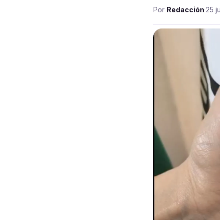
Por
Redacción
·
25 j