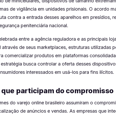
ão de minicelulares, dispositivos de tamanho extrema
emas de vigilância em unidades prisionais. O acordo 
 luta contra a entrada desses aparelhos em presídios, 
gurança penitenciária nacional.
celebrada entre a agência reguladora e as principais loj
 através de seus marketplaces, estruturas utilizadas 
ara comercializar produtos em plataformas consolidad
 estratégia busca controlar a oferta desses dispositiv
umidores interessados em usá-los para fins ilícitos.
s que participam do compromisso
mes do varejo online brasileiro assumiram o comprom
iscalização de anúncios e vendas. As empresas que int