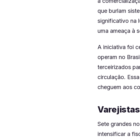
a comercializaç
que burlam sist
significativo na
uma ameaça à se
A iniciativa foi 
operam no Brasil
terceirizados p
circulação. Essa
cheguem aos cons
Varejista
Sete grandes no
intensificar a f