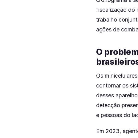
fiscalização do
trabalho conjun
ações de comba
O problem
brasileiro
Os minicelulare
contornar os si
desses aparelho
detecção present
e pessoas do lad
Em 2023, agente