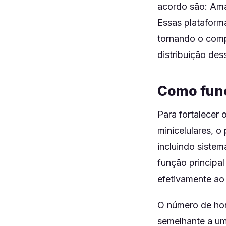
acordo são: Ama
Essas plataforma
tornando o comp
distribuição des
Como func
Para fortalecer 
minicelulares, 
incluindo sistem
função principa
efetivamente ao
O número de hom
semelhante a um