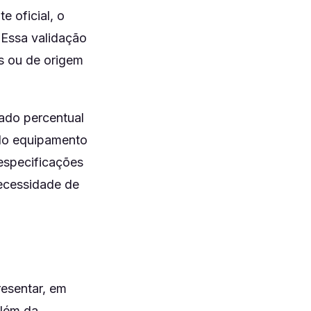
e oficial, o
 Essa validação
s ou de origem
ado percentual
do equipamento
especificações
necessidade de
resentar, em
além da