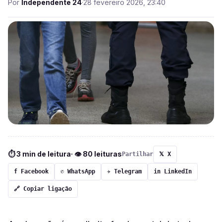
Por
Independente 24
·
28 fevereiro 2026, 23:40
⏱ 3 min de leitura
· 👁 80 leituras
Partilhar
𝕏 X
f Facebook
✆ WhatsApp
✈ Telegram
in LinkedIn
🔗 Copiar ligação