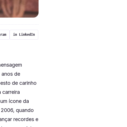
gram
in LinkedIn
 mensagem
s anos de
gesto de carinho
 carreira
 um ícone da
m 2006, quando
ançar recordes e