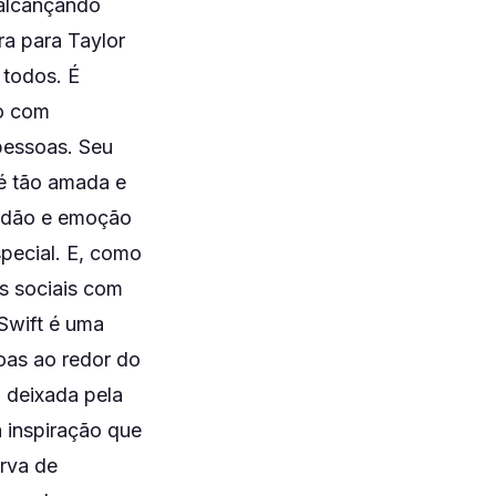
 alcançando
a para Taylor
 todos. É
ho com
pessoas. Seu
 é tão amada e
tidão e emoção
pecial. E, como
s sociais com
Swift é uma
soas ao redor do
 deixada pela
 inspiração que
irva de