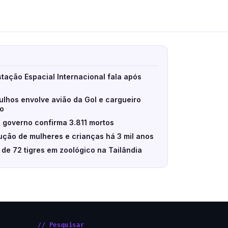
stação Espacial Internacional fala após
ulhos envolve avião da Gol e cargueiro
eo
 governo confirma 3.811 mortos
ção de mulheres e crianças há 3 mil anos
e de 72 tigres em zoológico na Tailândia
// Pesquisar