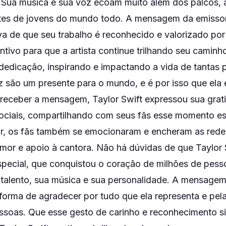
 Sua música e sua voz ecoam muito além dos palcos,
es de jovens do mundo todo. A mensagem da emissor
va de que seu trabalho é reconhecido e valorizado por
tivo para que a artista continue trilhando seu camin
dedicação, inspirando e impactando a vida de tantas 
oz são um presente para o mundo, e é por isso que ela
receber a mensagem, Taylor Swift expressou sua gra
ociais, compartilhando com seus fãs esse momento es
ar, os fãs também se emocionaram e encheram as rede
or e apoio à cantora. Não há dúvidas de que Taylor 
especial, que conquistou o coração de milhões de pes
alento, sua música e sua personalidade. A mensagem
forma de agradecer por tudo que ela representa e pela
essoas. Que esse gesto de carinho e reconhecimento s