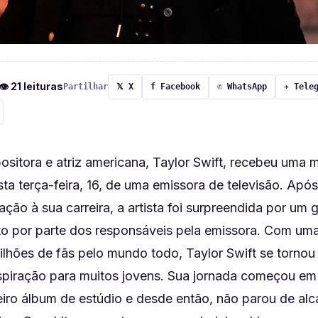
 👁 21 leituras
Partilhar
𝕏 X
f Facebook
✆ WhatsApp
✈ Tele
ositora e atriz americana, Taylor Swift, recebeu uma
ta terça-feira, 16, de uma emissora de televisão. Apó
ção à sua carreira, a artista foi surpreendida por um 
o por parte dos responsáveis pela emissora. Com uma
ilhões de fãs pelo mundo todo, Taylor Swift se tornou
spiração para muitos jovens. Sua jornada começou e
eiro álbum de estúdio e desde então, não parou de alc