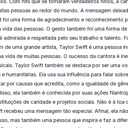
ios. Com hits que se tornaram verdadeiros hinos, a ca
itas pessoas ao redor do mundo. A mensagem deixad
ft foi uma forma de agradecimento e reconhecimento 
a vida das pessoas. O gesto também foi uma forma de
 é admirada e respeitada pelo seu trabalho e talento. 
m de uma grande artista, Taylor Swift é uma pessoa in
na vida de muitas pessoas. O sucesso da cantora é ine
icais. Taylor Swift também se destaca por ser uma vo
 e humanitárias. Ela usa sua influência para falar sobr
tar por causas que acredita, como a igualdade de gêne
sso, ela também é conhecida por suas ações filantró
tituições de caridade e projetos sociais. Não é à toa 
ift recebeu uma mensagem tão especial. Afinal, ela n
sso, mas também uma pessoa que inspira e faz a difer