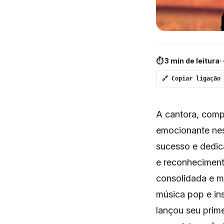
⏱ 3 min de leitura
·
🔗 Copiar ligação
A cantora, comp
emocionante nes
sucesso e dedica
e reconheciment
consolidada e m
música pop e in
lançou seu prim