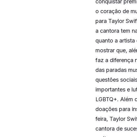
conquistar prêm
o coração de mu
para Taylor Swi
a cantora tem n
quanto a artista
mostrar que, alé
faz a diferença 
das paradas mus
questões sociais
importantes e lu
LGBTQ+. Além di
doações para ins
feira, Taylor Sw
cantora de suce