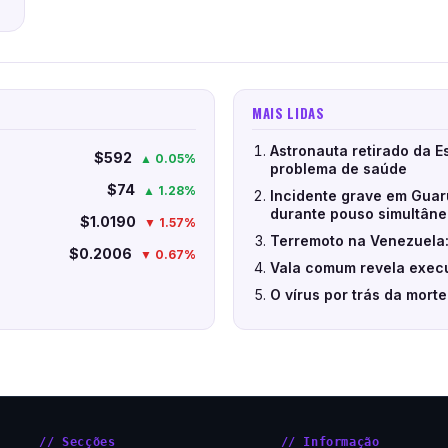
MAIS LIDAS
Astronauta retirado da E
$592
▲ 0.05%
problema de saúde
$74
▲ 1.28%
Incidente grave em Guar
durante pouso simultân
$1.0190
▼ 1.57%
Terremoto na Venezuela:
$0.2006
▼ 0.67%
Vala comum revela execu
O vírus por trás da mort
// Secções
// Informação